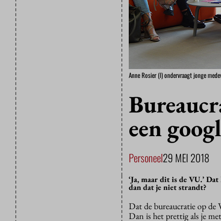
Anne Rosier (l) ondervraagt jonge med
Bureaucr
een googl
Personeel
29 MEI 2018
‘Ja, maar dit is de VU.’ Da
dan dat je niet strandt?
Dat de bureaucratie op de 
Dan is het prettig als je m