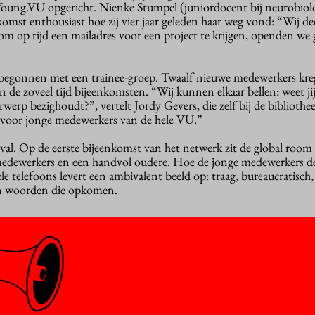
oung.VU opgericht. Nienke Stumpel (juniordocent bij neurobiolog
komst enthousiast hoe zij vier jaar geleden haar weg vond: “Wij d
 om op tijd een mailadres voor een project te krijgen, openden w
 begonnen met een trainee-groep. Twaalf nieuwe medewerkers kre
n de zoveel tijd bijeenkomsten. “Wij kunnen elkaar bellen: weet jij
werp bezighoudt?”, vertelt Jordy Gevers, die zelf bij de bibliothe
 voor jonge medewerkers van de hele VU.”
 geval. Op de eerste bijeenkomst van het netwerk zit de global roo
 medewerkers en een handvol oudere. Hoe de jonge medewerkers d
ele telefoons levert een ambivalent beeld op: traag, bureaucratisch
ijn woorden die opkomen.
opzet bedacht: Anne Rosier (werkzaam bij het onderwijsbureau van
 Stumpel en Jos Akkermans, die bij economie onderzoek doet naa
 Stumpel vertelt dat ze het geluk had met een clubje jonge docent
erste jaar waren wij naïef enthousiast. We hadden allemaal wilde i
on. De onderwijscoördinator werd waarschijnlijk doodmoe van on