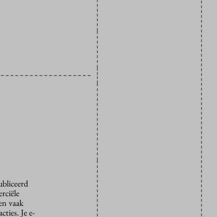
ubliceerd
rciële
den vaak
ties. Je e-