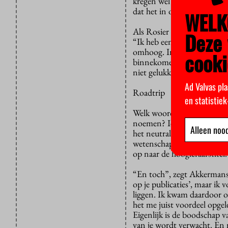
kregen wel de kans om ding
dat het in ons geval heel
WELK
Als Rosier van Akkermans wi
Deze 
“Ik heb een hekel aan het w
omhoog. In mijn onderzoek 
cooki
binnekomen: zo snel mogeli
niet gelukkig van worden.”
Ad Valvas pla
Roadtrip
en statistie
Welk woord moeten we dan 
noemen? Iemand stelt roadtr
Alleen nood
het neutralere loopbaan. “T
wetenschapper is er maar 
op naar de hoogleraarstitel.
“En toch”, zegt Akkermans,
op je publicaties’, maar ik
liggen. Ik kwam daardoor o
het me juist voordeel opgel
Eigenlijk is de boodschap v
van je wordt verwacht. En m