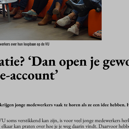
ewerkers over hun loopbaan op de VU
atie? ‘Dan open je gew
e-account’
t krijgen jonge medewerkers vaak te horen als ze een idee hebben. 
VU soms verstikkend kan zijn, is voor veel jonge medewerkers he
et elkaar kan praten over hoe je je weg daarin vindt. Daarvoor heb