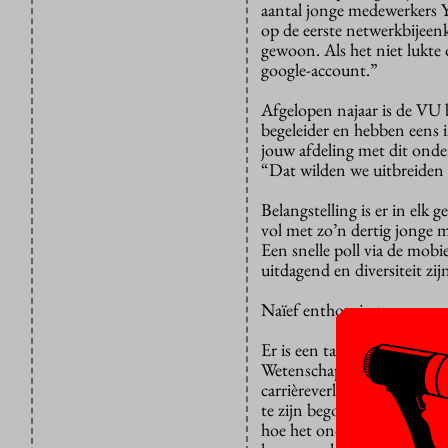
aantal jonge medewerkers Y
op de eerste netwerkbijeen
gewoon. Als het niet lukte
google-account.”
Afgelopen najaar is de VU
begeleider en hebben eens i
jouw afdeling met dit onder
“Dat wilden we uitbreiden
Belangstelling is er in elk
vol met zo’n dertig jonge
Een snelle poll via de mobi
uitdagend en diversiteit z
Naïef enthousiast
Er is een talkshowachtige 
Wetenschappen) interviewt
carrièreverloop van mensen.
te zijn begonnen. “In het e
hoe het onderwijs beter k