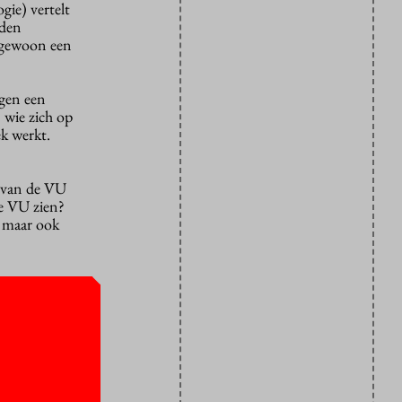
ie) vertelt
eden
e gewoon een
gen een
 wie zich op
ek werkt.
m van de VU
e VU zien?
, maar ook
 Sociale
r het
en tegelijk
deeën over
s, maar we