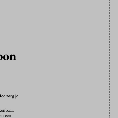
oon
Hoe zorg je
rkenbaar.
ben een