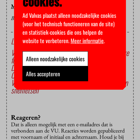
cookies.
MARIEKE KOLKMAN
Ad Valvas plaatst alleen noodzakelijke cookies
BEELD: MARIEKE KOLKMAN
(voor het technisch functioneren van de site)
en statistiek-cookies die ons helpen de
Lees ook
website te verbeteren.
Meer informatie
.
VU gaat met gemeente ingrijpen bij gevaarlijke
foutparkeerders voor hoofdgebouw
Alleen noodzakelijke cookies
Dramatische ontknoping World Solar
Challenge
Alles accepteren
Vrouwen Human Power Team wereldkampioen
snelfietsen
Reageren?
Dat is alleen mogelijk met een e-mailadres dat is
verbonden aan de VU. Reacties worden gepubliceerd
met voornaam of initiaal en achternaam. Houd je bij