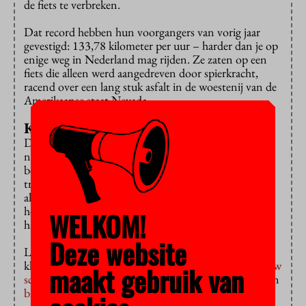
de fiets te verbreken.
Dat record hebben hun voorgangers van vorig jaar
gevestigd: 133,78 kilometer per uur – harder dan je op
enige weg in Nederland mag rijden. Ze zaten op een
fiets die alleen werd aangedreven door spierkracht,
racend over een lang stuk asfalt in de woestenij van de
Amerikaanse staat Nevada.
Koel
De studenten uit Delft bouwden dit jaar weer een
nieuwe hightech ligfiets en de studenten
bewegingswetenschappen aan de VU selecteerden en
trainden nieuwe renners. In de voorbereidingen was
alles erop gericht om de renners zo koel mogelijk te
houden. Want warmte is de grootste vijand voor wie
WELKOM!
hard wil.
Deze website
Lees in Advalvas #2 hoe het team de renners
klaarstoomde voor de wereldrecords: ‘
Zo snel kan jouw
maakt gebruik van
scooter niet
’. En volg het Human Power Team op hun
blog
.