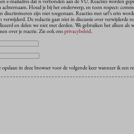
 een e-mailadres dat is verbonden aan de VU. Reacties worden gep
n achternaam. Houd je bij het onderwerp, en toon respect: comme
n discrimineren zijn niet toegestaan. Reacties met url’s erin wor
erwijderd. De redactie gaat niet in discussie over verwijderde reac
liceerd en delen we niet met derden. We gebruiken het alleen als 
en over je reactie. Zie ook ons
privacybeleid
.
e opslaan in deze browser voor de volgende keer wanneer ik een rea