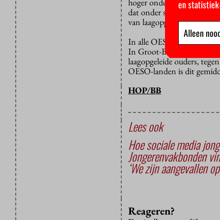
hoger onderwijs te bereiken
en statistie
dat onder studenten in 200
van laagopgeleide ouders du
Alleen nood
In alle OESO-landen gaan d
In Groot-Brittannië is de 
laagopgeleide ouders, tegen
OESO-landen is dit gemidd
HOP/BB
Lees ook
Hoe sociale media jong
Jongerenvakbonden vind
‘We zijn aangevallen o
Reageren?