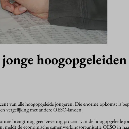
e jonge hoogopgeleiden
ent van alle hoogopgeleide jongeren. Die enorme opkomst is bep
t een vergelijking met andere OESO-landen.
tannië brengt nog geen zeventig procent van de hoogopgeleide jo
gen, meldt de economische samenwerkingsorganisatie OESO in haar 