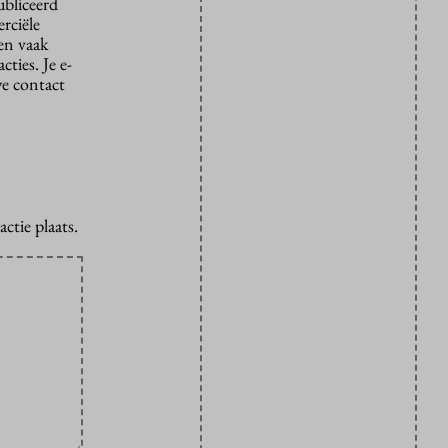
ubliceerd
rciële
den vaak
ties. Je e-
we contact
ctie plaats.