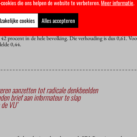
: 32 procent van alle Nederlandse jongeren heeft laagopgeleide ou
k-cookies die ons helpen de website te verbeteren.
Meer informatie
.
9 maar zestien procent was. De kans op hoger onderwijs is voor 
s de helft lager dan je getalsmatig zou verwachten.
zakelijke cookies
Alles accepteren
eze kinderen minder vaak naar het hoger onderwijs, maar het vers
verhouding minder scheef: een kwart van de studenten heeft daar
 42 procent in de hele bevolking. Die verhouding is dus 0,61. Voor
elde 0,44.
eren aanzetten tot radicale denkbeelden
en brief aan informateur te slap
p de VU’