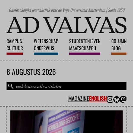
Onafhankelijke journalistiek over de Vrije Universiteit Amsterdam | Sinds 1953
CAMPUS
WETENSCHAP
STUDENTENLEVEN
COLUMN
CULTUUR
ONDERWIJS
MAATSCHAPPIJ
BLOG
8 AUGUSTUS 2026
MAGAZINE
ENGLISH