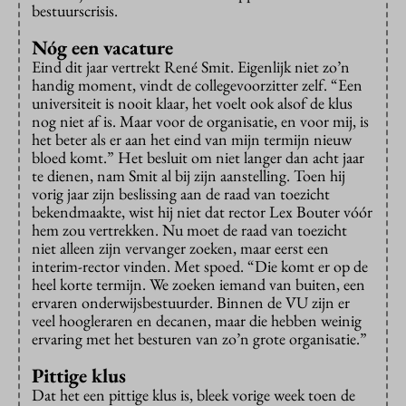
bestuurscrisis.
Nóg een vacature
Eind dit jaar vertrekt René Smit. Eigenlijk niet zo’n
handig moment, vindt de collegevoorzitter zelf. “Een
universiteit is nooit klaar, het voelt ook alsof de klus
nog niet af is. Maar voor de organisatie, en voor mij, is
het beter als er aan het eind van mijn termijn nieuw
bloed komt.” Het besluit om niet langer dan acht jaar
te dienen, nam Smit al bij zijn aanstelling. Toen hij
vorig jaar zijn beslissing aan de raad van toezicht
bekendmaakte, wist hij niet dat rector Lex Bouter vóór
hem zou vertrekken. Nu moet de raad van toezicht
niet alleen zijn vervanger zoeken, maar eerst een
interim-rector vinden. Met spoed. “Die komt er op de
heel korte termijn. We zoeken iemand van buiten, een
ervaren onderwijsbestuurder. Binnen de VU zijn er
veel hoogleraren en decanen, maar die hebben weinig
ervaring met het besturen van zo’n grote organisatie.”
Pittige klus
Dat het een pittige klus is, bleek vorige week toen de