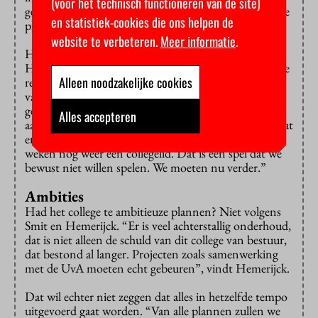
(voor het technisch functioneren van de site)
getrokken en gezegd dat we voor de uitvoering van die
en statistiek-cookies die ons helpen de
plannen beter iemand anders konden zoeken.”
website te verbeteren.
Meer informatie
.
Het vertrek van de rector kwam onverwacht, zegt
Hemerijck. Maar het zorgde wel voor een omslag in de
Alleen noodzakelijke cookies
relatie tussen de partijen. “Het college, in de persoon
van Lex Bouter, heeft zijn verantwoordelijkheid
genomen. Het is duidelijk dat ons signaal is
Alles accepteren
aangekomen. We willen niet dat de situatie ontstaat dat
er nu een paar decanen opstappen en over een paar
weken nog weer een collegelid. Dat is een spel dat we
bewust niet willen spelen. We moeten nu verder.”
Ambities
Had het college te ambitieuze plannen? Niet volgens
Smit en Hemerijck. “Er is veel achterstallig onderhoud,
dat is niet alleen de schuld van dit college van bestuur,
dat bestond al langer. Projecten zoals samenwerking
met de UvA moeten echt gebeuren”, vindt Hemerijck.
Dat wil echter niet zeggen dat alles in hetzelfde tempo
uitgevoerd gaat worden. “Van alle plannen zullen we