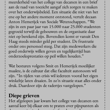
meerderheid van het college van decanen in een brief
aan de raad van toezicht aangaf zich zorgen te maken
over het onderwijsbeleid. Een situatie die niet van het
ene op het andere moment ontstond, vertelt decaan
Anton Hemerijck van Sociale Wetenschappen. “We
zijn in een paar jaar van 15.000 naar 25.000 studenten
gegroeid terwijl de gebouwen en de organisatie daar
niet op berekend zijn. Bovendien komt er vanuit Den
Haag steeds minder geld per student. De frustratie
onder ons personeel steeg. Dat zijn medewerkers die
goed onderwijs willen geven en tegelijkertijd hun
onderzoeksprestaties op peil willen houden.”
Wat besturen volgens Smit en Hemerijck moeilijker
maakte, is de cultuur dat elke faculteit autonoom wil
zijn. “In tijden van crisis wil iedereen vooral het eigen
winkeltje laten draaien. In zo’n situatie staat alles onder
druk. Daardoor zijn de radertjes vastgelopen.”
Diepe grieven
Het afgelopen jaar kwam het college van decanen een
aantal keer bij elkaar om te praten over pijnpunten als