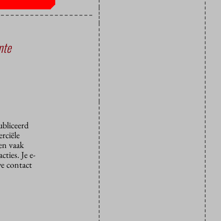
nte
ubliceerd
rciële
den vaak
ties. Je e-
we contact