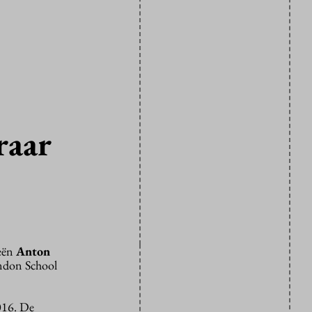
raar
ieën
Anton
ondon School
016. De