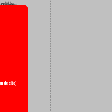
rgelijkbaar
 aan de
ming over de
e afgelopen
ingen in
erken en
investeren”.
an de site)