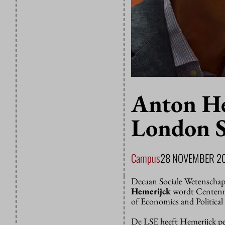
Anton He
London S
Campus
28 NOVEMBER 2
Decaan Sociale Wetenschap
Hemerijck
wordt Centennia
of Economics and Political
De LSE heeft Hemerijck p