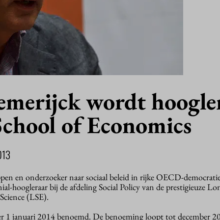
merijck wordt hoogle
chool of Economics
013
pen en onderzoeker naar sociaal beleid in rijke OECD-democrat
l-hoogleraar bij de afdeling Social Policy van de prestigieuze L
 Science (LSE).
er 1 januari 2014 benoemd. De benoeming loopt tot december 2