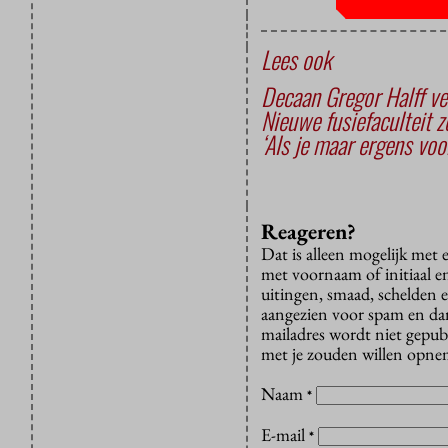
Lees ook
Decaan Gregor Halff ve
Nieuwe fusiefaculteit z
‘Als je maar ergens voo
Reageren?
Dat is alleen mogelijk met
met voornaam of initiaal e
uitingen, smaad, schelden e
aangezien voor spam en dan v
mailadres wordt niet gepub
met je zouden willen opnem
Naam
*
E-mail
*