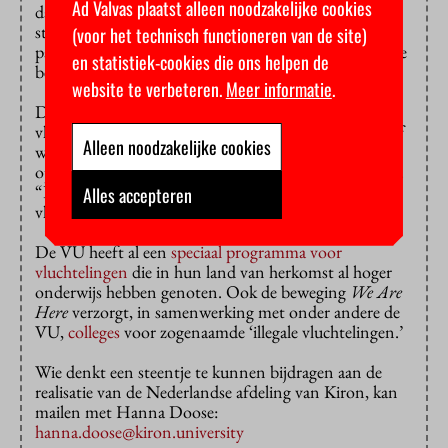
Ad Valvas plaatst alleen noodzakelijke cookies
daarnaast taallessen. In het derde jaar studeren de
studenten af aan een van Kirons officiële
(voor het technisch functioneren van de site)
partneruniversiteiten. Pas dan hoeven ze collegegeld te
en statistiek-cookies die ons helpen de
betalen: 1200 euro.
website te verbeteren.
Meer informatie
.
De bereidheid onder studenten om iets voor
vluchtelingen te doen, is groot, constateert Boot. Zelf
Alleen noodzakelijke cookies
was ze vrijwilliger bij de groep die vluchtelingen
opvangt op het Centraal Station en ze wegwijs maakt.
“Dat is zinvol werk, maar met Kiron kunnen we
Alles accepteren
vluchtelingen helpen hier hun kansen te vergroten.”
De VU heeft al een
speciaal programma voor
vluchtelingen
die in hun land van herkomst al hoger
onderwijs hebben genoten. Ook de beweging
We Are
Here
verzorgt, in samenwerking met onder andere de
VU,
colleges
voor zogenaamde ‘illegale vluchtelingen.’
Wie denkt een steentje te kunnen bijdragen aan de
realisatie van de Nederlandse afdeling van Kiron, kan
mailen met Hanna Doose:
hanna.doose@kiron.university