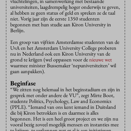
vluchtelingen, in samenwerking met bestaande
universiteiten, laagdrempelig hoger onderwijs te geven,
al hebben ze geen status of geld en spreken ze de taal
niet. Vorig jaar zijn de eerste 1350 studenten
begonnen met hun studie aan Kiron University in
Berlijn.
Een groep van vijftien Amsterdamse studenten van de
UvA en het Amsterdam University College proberen
nu in Nederland ook een Kiron University van de
grond te krijgen (wel oppassen voor de
nieuwe wet
waarmee minister Bussemaker ‘nepuniversiteiten’ wil
gaan aanpakken).
Beginfase
“We zitten nog helemaal in het beginstadium en zijn in
gesprek met onder andere de VU”, zegt Mirte Boot,
studente Politics, Psychology, Law and Economics
(PPLE). “Iemand van ons kent iemand in Duitsland
die bij Kiron betrokken is en daarmee is alles
begonnen. Het is een heel groot project en we zijn nu
vooral bezig zoveel mogelijk mensen en instanties mee
te krijgen, te verkennen wat er al is aan initiatieven,