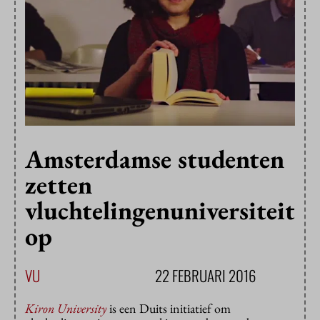
Amsterdamse studenten
zetten
vluchtelingenuniversiteit
op
VU
22 FEBRUARI 2016
Kiron University
is een Duits initiatief om