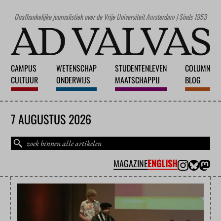
Onafhankelijke journalistiek over de Vrije Universiteit Amsterdam | Sinds 1953
CAMPUS
WETENSCHAP
STUDENTENLEVEN
COLUMN
CULTUUR
ONDERWIJS
MAATSCHAPPIJ
BLOG
7 AUGUSTUS 2026
MAGAZINE
ENGLISH