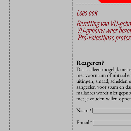
Lees ook
Bezetting van VU-gebo
VU-gebouw weer bezet
‘Pro-Palestijnse protes
Reageren?
Dat is alleen mogelijk met
met voornaam of initiaal e
uitingen, smaad, schelden e
aangezien voor spam en dan v
mailadres wordt niet gepub
met je zouden willen opnem
Naam
*
E-mail
*