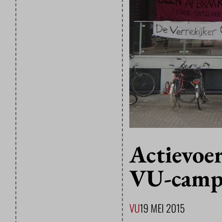
Actievoer
VU-campu
VU
19 MEI 2015