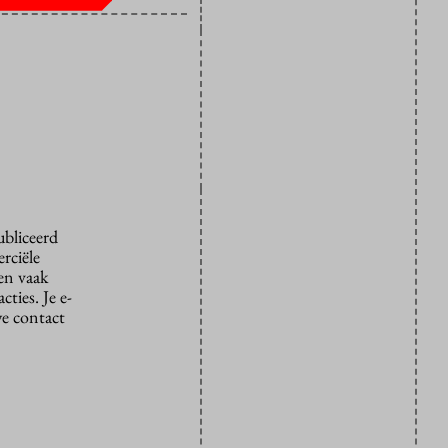
ubliceerd
rciële
den vaak
ties. Je e-
we contact