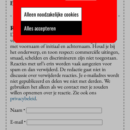
FLOOR BAL
Alleen noodzakelijke cookies
Reageren?
Alles accepteren
Dat is alleen mogelijk met een e-mailadres dat is
verbonden aan de VU. Reacties worden gepubliceerd
met voornaam of initiaal en achternaam. Houd je bij
het onderwerp, en toon respect: commerciële uitingen,
smaad, schelden en discrimineren zijn niet toegestaan.
Reacties met url’s erin worden vaak aangezien voor
spam en dan verwijderd. De redactie gaat niet in
discussie over verwijderde reacties. Je e-mailadres wordt
niet gepubliceerd en delen we niet met derden. We
gebruiken het alleen als we contact met je zouden
willen opnemen over je reactie. Zie ook ons
privacybeleid
.
Naam
*
E-mail
*