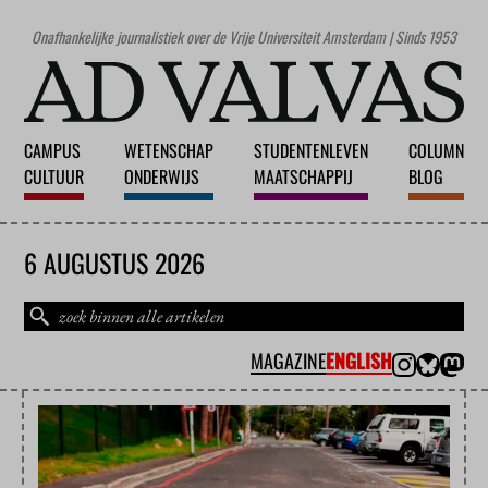
Onafhankelijke journalistiek over de Vrije Universiteit Amsterdam | Sinds 1953
CAMPUS
WETENSCHAP
STUDENTENLEVEN
COLUMN
CULTUUR
ONDERWIJS
MAATSCHAPPIJ
BLOG
6 AUGUSTUS 2026
MAGAZINE
ENGLISH