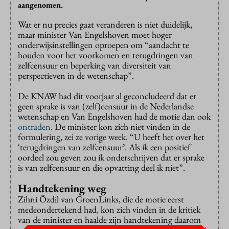
aangenomen.
Wat er nu precies gaat veranderen is niet duidelijk,
maar minister Van Engelshoven moet hoger
onderwijsinstellingen oproepen om “aandacht te
houden voor het voorkomen en terugdringen van
zelfcensuur en beperking van diversiteit van
perspectieven in de wetenschap”.
De KNAW had dit voorjaar al geconcludeerd dat er
geen sprake is van (zelf)censuur in de Nederlandse
wetenschap en Van Engelshoven had de motie dan ook
ontraden
. De minister kon zich niet vinden in de
formulering, zei ze vorige week. “U heeft het over het
‘terugdringen van zelfcensuur’. Als ik een positief
oordeel zou geven zou ik onderschrijven dat er sprake
is van zelfcensuur en die opvatting deel ik niet”.
Handtekening weg
Zihni Özdil van GroenLinks, die de motie eerst
medeondertekend had, kon zich vinden in de kritiek
van de minister en haalde zijn handtekening daarom