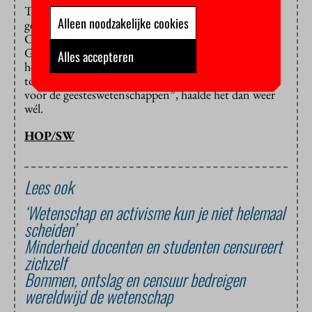
Toch is er een lichtpuntje voor de
Alleen noodzakelijke cookies
geesteswetenschappen: een motie van de
ChristenUnie, medeondertekend door de SP,
GroenLinks en het CDA, die de minister oproept om
Alles accepteren
het sectorplan sociale wetenschappen met name te
toetsen op “voldoende aandacht en ondersteuning
voor de geesteswetenschappen”, haalde het dan weer
wél.
HOP/SW
Lees ook
‘Wetenschap en activisme kun je niet helemaal
scheiden’
Minderheid docenten en studenten censureert
zichzelf
Bommen, ontslag en censuur bedreigen
wereldwijd de wetenschap