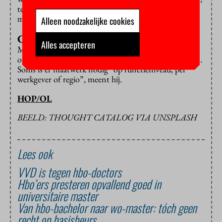
terwijl het uurloon boven de vijftig (een kwart van de
medewerkers) juist 5 procent hoger ligt.
Alleen noodzakelijke cookies
Cao
Alles accepteren
Minister Dijkgraaf hoopt dat de inzichten uit het
onderzoek worden gebruikt bij cao-onderhandelingen.
Soms is er maatwerk nodig “op functieniveau, per
werkgever of regio”, meent hij.
HOP/OL
BEELD: THOUGHT CATALOG VIA UNSPLASH
Lees ook
VVD is tegen hbo-doctors
Hbo’ers presteren opvallend goed in
universitaire master
Van hbo-bachelor naar wo-master: tóch geen
recht op basisbeurs