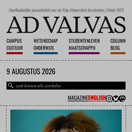
Onafhankelijke journalistiek over de Vrije Universiteit Amsterdam | Sinds 1953
CAMPUS
WETENSCHAP
STUDENTENLEVEN
COLUMN
CULTUUR
ONDERWIJS
MAATSCHAPPIJ
BLOG
9 AUGUSTUS 2026
MAGAZINE
ENGLISH