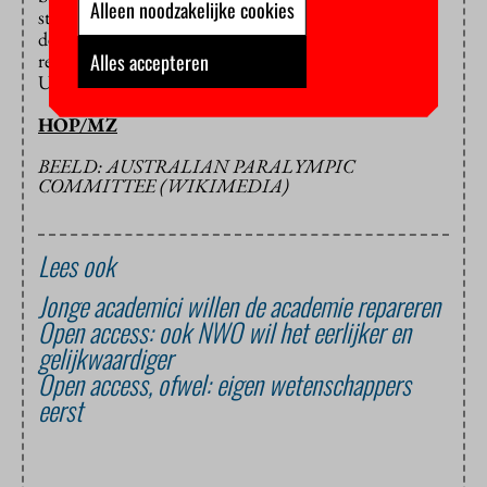
Alleen noodzakelijke cookies
steuntje in de rug geven. Ook reserveert ze geld voor
de Nationaal Coördinator Open Science. Voormalig
Alles accepteren
rector-magnificus Karel Luyben van de Technische
Universiteit nam
deze functie
begin 2018 op zich.
HOP/MZ
BEELD: AUSTRALIAN PARALYMPIC
COMMITTEE (WIKIMEDIA)
Lees ook
Jonge academici willen de academie repareren
Open access: ook NWO wil het eerlijker en
gelijkwaardiger
Open access, ofwel: eigen wetenschappers
eerst