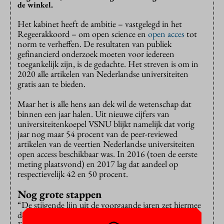
de winkel.
Het kabinet heeft de ambitie – vastgelegd in het
Regeerakkoord – om open science en
open acces
tot
norm te verheffen. De resultaten van publiek
gefinancierd onderzoek moeten voor iedereen
toegankelijk zijn, is de gedachte. Het streven is om in
2020 alle artikelen van Nederlandse universiteiten
gratis aan te bieden.
Maar het is alle hens aan dek wil de wetenschap dat
binnen een jaar halen. Uit nieuwe cijfers van
universiteitenkoepel VSNU blijkt namelijk dat vorig
jaar nog maar 54 procent van de peer-reviewed
artikelen van de veertien Nederlandse universiteiten
open access beschikbaar was. In 2016 (toen de eerste
meting plaatsvond) en 2017 lag dat aandeel op
respectievelijk 42 en 50 procent.
Nog grote stappen
“De stijgende lijn uit de voorgaande jaren zet hiermee
door, maar vlakt enigszins af”, reageert minister Van