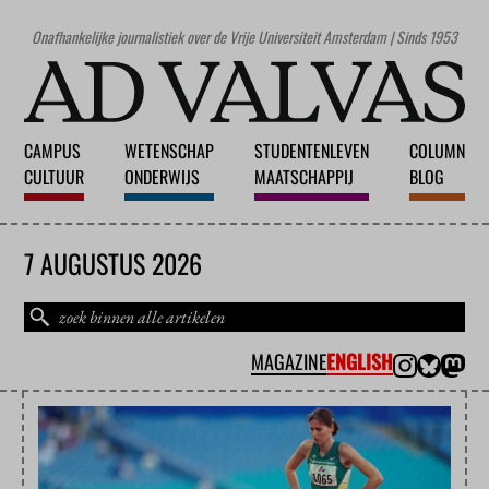
Onafhankelijke journalistiek over de Vrije Universiteit Amsterdam | Sinds 1953
CAMPUS
WETENSCHAP
STUDENTENLEVEN
COLUMN
CULTUUR
ONDERWIJS
MAATSCHAPPIJ
BLOG
7 AUGUSTUS 2026
MAGAZINE
ENGLISH