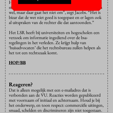
Hadden de studenten misschien iets harder moeten
studeren om niet weggestuurd te worden? “Misschien
wel, maar daar gaat het niet om”, zegt Jacobs. “Het is
bizar dat de wet niet goed is toegepast en er lagen ook
al uitspraken van de rechter die dat aantoonden.”
Het LSR heeft bij universiteiten en hogescholen een
verzoek om informatie ingediend over de bsa-
regelingen in het verleden. Ze krijgt hulp van
‘huisadvocaten’ die het rechtsbureau zullen helpen als
het tot een rechtszaak komt.
HOP/BB
Reageren?
Dat is alleen mogelijk met een e-mailadres dat is
verbonden aan de VU. Reacties worden gepubliceerd
met voornaam of initiaal en achternaam. Houd je bij
het onderwerp, en toon respect: commerciële uitingen,
smaad, schelden en discrimineren zijn niet toegestaan.