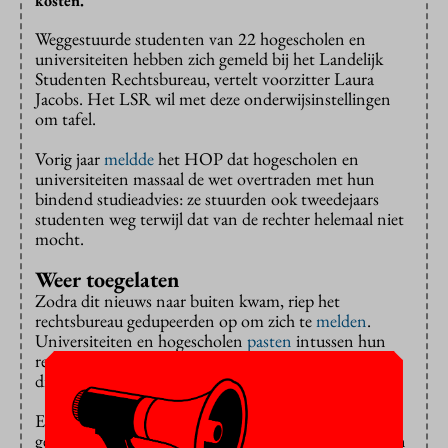
kosten.
Weggestuurde studenten van 22 hogescholen en
universiteiten hebben zich gemeld bij het Landelijk
Studenten Rechtsbureau, vertelt voorzitter Laura
Jacobs. Het LSR wil met deze onderwijsinstellingen
om tafel.
Vorig jaar
meldde
het HOP dat hogescholen en
universiteiten massaal de wet overtraden met hun
bindend studieadvies: ze stuurden ook tweedejaars
studenten weg terwijl dat van de rechter helemaal niet
mocht.
Weer toegelaten
Zodra dit nieuws naar buiten kwam, riep het
rechtsbureau gedupeerden op om zich te
melden
.
Universiteiten en hogescholen
pasten
intussen hun
regelingen aan, maar voor sommige studenten kwam
dit te laat.
Enkele tientallen studenten hebben hun opleiding
gevraagd om hen opnieuw in te schrijven. De meesten