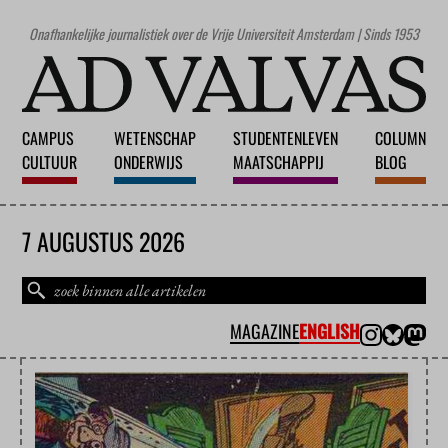
Onafhankelijke journalistiek over de Vrije Universiteit Amsterdam | Sinds 1953
CAMPUS
WETENSCHAP
STUDENTENLEVEN
COLUMN
CULTUUR
ONDERWIJS
MAATSCHAPPIJ
BLOG
7 AUGUSTUS 2026
MAGAZINE
ENGLISH