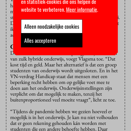
en statistiek-cookies die ons helpen de
helemaal online willen volgen. “Ik wil mijn
website te verbeteren.
Meer informatie
.
medestudenten ook zien als dat lukt, want dat maakt
studeren veel leuker. In de ideale wereld kan het allebei.
Dan probeer ik er zoveel mogelijk fysiek te zijn en sluit
Alleen noodzakelijke cookies
ik anders online aan, zonder dat ik daar steeds zelf
achteraan moet of me daar vervelend over voel.”
Alles accepteren
Gesprek aangaan
Docenten moeten wel wat hulp krijgen bij het bieden
van zulk hybride onderwijs, voegt Vlagsma toe. “Dat
kost tijd en geld. Maar het alternatief is dat een groep
studenten van onderwijs wordt uitgesloten. En in het
VN-verdrag Handicap staat dat mensen met een
beperking recht hebben om op gelijke voet mee te
doen aan het onderwijs. Onderwijsinstellingen zijn
verplicht om dat mogelijk te maken, tenzij het
buitenproportioneel veel moeite vraagt”, licht ze toe.
“Tijdens de pandemie hebben we gezien hoeveel er
mogelijk is in het onderwijs. Je kan nu niet volhouden
dat er geen rekening gehouden kán worden met
studenten die een andere behoefte hebben. Daar