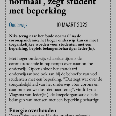
normaal’, zegt student
met beperking
Onderwijs
10 MAART 2022
Niks terug naar het ‘oude normaal’ na de
coronapandemie: het hoger onderwijs kan en moet
toegankelijker worden voor studenten met een
beperking, bepleit belangenbehartiger Ieder(in).
Het hoger onderwijs schakelde tijdens de
coronapandemie in rap tempo over naar online
onderwijs. Opeens sloot het standaard
onderwijsaanbod ook aan bij de behoefte van veel
studenten met een beperking. “Dat zegt wat over de
toegankelijkheid van het onderwijs vóór corona en
daar moeten we dus niet naar terug”, vindt Lydia
Vlagsma van Ieder(in), de koepelorganisatie die de
belangen van mensen met een beperking behartigt.
Energie overhouden
Voor Claire van den Helder, student culturele