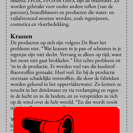
bekend. PFOA, PFOS en GenX zijn de bekendste. Ze
worden gebruikt voor onder andere teflon (van de
pannen), brandblussers en producten die water- en
vuilafstotend moeten worden, zoals regenjassen,
cosmetica en vloerbedekking.
Krassen
De producten op zich zijn volgens De Boer het
probleem niet. “Wat krassen in je pan of scheuren in je
regenjas zijn niet slecht. Vervang ze alleen op tijd, want
het moet niet gaat brokkelen.” Het echte probleem zit
‘m in de productie. Er worden veel van die koolstof-
fluorstoffen gemaakt. Heel veel. En bij de productie
ontstaan schadelijke reststoffen, die door de fabrieken
worden geloosd in het oppervlaktewater. Zo komen ze
terecht in het drinkwater en via verdamping en regen
in de lucht en in de bodem, en zo verspreiden ze zich
op de wind over de hele wereld. “En dat wordt nooit
minder, alleen maar meer.”
Wij drinken de stoffen uit de kraan, eten voedsel van
besmette akkers, ademen schadelijke luchtdeeltjes in.
“PFOA, de teflonstof, blijft zes jaar in je lichaam