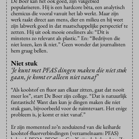
De Boer kan het ook goed, zijn vakgebied
populariseren. Hij is een hardcore bèta, een analytisch
chemicus die vooral vanuit het lab werkt. Maar zijn
werk raakt direct aan mens, dier en milieu en hij weet
zijn labwerk goed in dat maatschappelijke perspectief te
zetten. Hij uit ook mooie oneliners als: “Dit is
minstens zo relevant als plastic.” En: “Bedrijven die
niet lozen, ken ik niet.” Geen wonder dat journalisten
hem graag bellen.
Niet stuk
‘Je kunt met PFAS dingen maken die niet stuk
gaan, je komt er alleen niet vanaf’
“Als koolstof en fluor aan elkaar zitten, gaat dat nooit
meer los”, start De Boer zijn college. “Dat is natuurlijk
fantastisch! Want dan kun je dingen maken die niet
stuk gaan, bijvoorbeeld voor de ruimtevaart. Het enige
probleem is, je komt er niet vanaf.”
Er zijn momenteel zo’n zesduizend van die keiharde
koolstof-fluorverbindingen (verzamelnaam: PFAS)