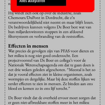
Alles accepteren
nou aan het doen?”
Hij windt zich ook op over de industrie, zoals
Chemours/DuPont in Dordrecht, die z’n
verantwoordelijkheid niet neemt en maar blijft lozen.
De bedrijven kunnen volgens De Boer best wat van
hun miljardenwinsten stoppen in een afdoend
filtersysteem en verbranding van de reststoffen.
Effecten in mensen
Wat precies de gevolgen zijn van PFAS voor dieren en
het milieu is nog niet goed onderzocht. Een
projectvoorstel van De Boer en collega’s voor de
Nationale Wetenschapsagenda om dat te gaan doen is
net drie weken geleden afgeschoten. “Meestal is het zo
dat je vooral effecten ziet in kleine organismen, zoals
wormpjes en dergelijke. Maar bij deze stoffen lijken we
eerder effecten te zien in mensen. Ze binden aan ons
bloed en komen zo in ons lijf terecht.”
De Boer vindt dat de overheid ervoor moet zorgen dat
er geen niet-afbreekbare stoffen meer in het milieu