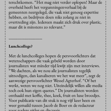
terechtkomen. “Het mag niet verder oplopen! Maar de
overheid heeft het vergunningenverhaal bij de
gemeenten neergelegd, die vaak niet genoeg expertise
hebben, en bedrijven doen niks zolang ze niet in
overtreding zijn. Iedereen maakt zich druk over plastic,
maar dit is minstens zo relevant.”
_______________
Lunchcollege?
Met de lunchcolleges hopen de persvoorlichters dat
wetenschappers die vaak gebeld worden door
journalisten wat minder tijd kwijt zijn met interviews.
“We dachten, als we nou alle journalisten tegelijk
uitnodigen, dan kanaliseren we het wat meer”, zegt de
aanwezige persvoorlichter Wessel Agterhof. “Of het
werkt, weten we nog niet. Uiteindelijk willen alle media
toch ook hun eigen quotes.” De journalisten worden
onthaald met koffie, thee, koek, fruit en luxe broodjes.
Voor publicatie van dit stuk is nog vijf keer heen en
weer gemaild tussen Jacob de Boer en de redacteur
voor nadere uitleg en discussie.