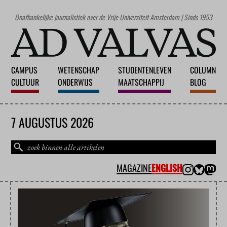
Onafhankelijke journalistiek over de Vrije Universiteit Amsterdam | Sinds 1953
CAMPUS
WETENSCHAP
STUDENTENLEVEN
COLUMN
CULTUUR
ONDERWIJS
MAATSCHAPPIJ
BLOG
7 AUGUSTUS 2026
MAGAZINE
ENGLISH