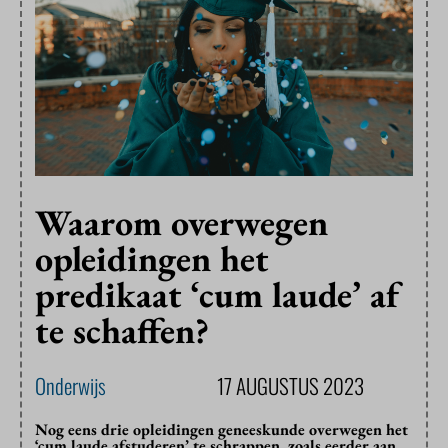
Waarom overwegen
opleidingen het
predikaat ‘cum laude’ af
te schaffen?
Onderwijs
17 AUGUSTUS 2023
Nog eens drie opleidingen geneeskunde overwegen het
‘cum laude afstuderen’ te schrappen, zoals eerder aan