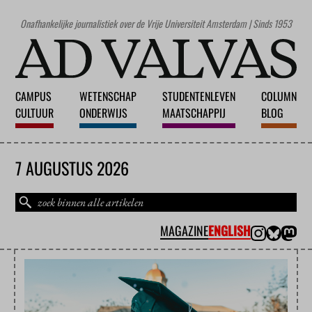
Onafhankelijke journalistiek over de Vrije Universiteit Amsterdam | Sinds 1953
CAMPUS
WETENSCHAP
STUDENTENLEVEN
COLUMN
CULTUUR
ONDERWIJS
MAATSCHAPPIJ
BLOG
7 AUGUSTUS 2026
MAGAZINE
ENGLISH