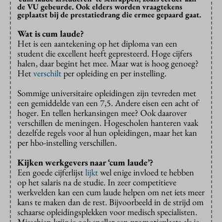
de VU gebeurde. Ook elders worden vraagtekens
geplaatst bij de prestatiedrang die ermee gepaard gaat.
Wat is cum laude?
Het is een aantekening op het diploma van een
student die excellent heeft gepresteerd. Hoge cijfers
halen, daar begint het mee. Maar wat is hoog genoeg?
Het
verschilt
per opleiding en per instelling.
Sommige universitaire opleidingen zijn tevreden met
een gemiddelde van een 7,5. Andere eisen een acht of
hoger. En tellen herkansingen mee? Ook daarover
verschillen de meningen. Hogescholen hanteren vaak
dezelfde regels voor al hun opleidingen, maar het kan
per hbo-instelling verschillen.
Kijken werkgevers naar ‘cum laude’?
Een goede cijferlijst
lijkt
wel enige invloed te hebben
op het salaris na de studie. In zeer competitieve
werkvelden kan een cum laude helpen om net iets meer
kans te maken dan de rest. Bijvoorbeeld in de strijd om
schaarse opleidingsplekken voor medisch specialisten.
Misschien krijg je ook sneller een promotieplaats als je