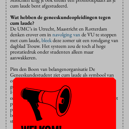
cum laude bent afgestudeerd.
Wat hebben de geneeskundeopleidingen tegen
cum laude?
De UMC’s in Utrecht, Maastricht en Rotterdam
denken erover om in
navolging van
de VU te stoppen
met cum laude,
bleek
deze zomer uit een rondgang van
dagblad Trouw. Het systeem zou de toch al hoge
prestatiedruk onder studenten alleen maar
aanwakkeren.
Pim den Boon van belangenorganisatie De
Geneeskundestudent ziet cum laude als symbool van
ontspoorde prestatiedruk. Den Boon: “Bij
geneeskunde worden de extremen meteen zichtbaar.
Het begint al bij de selectie. De opleidingen pakken er
een type student uit dat al van meet af aan bezig is met
presteren. Combineer dat met vaak zware
praktijkstages en de onzekerheid van subjectieve
beoordelingen van coschappen en je krijgt een zeer
strak keurslijf waar de student zich in moet wringen.”