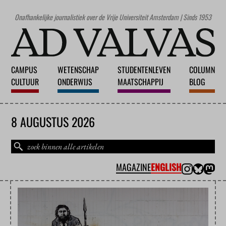
Onafhankelijke journalistiek over de Vrije Universiteit Amsterdam | Sinds 1953
CAMPUS
WETENSCHAP
STUDENTENLEVEN
COLUMN
CULTUUR
ONDERWIJS
MAATSCHAPPIJ
BLOG
8 AUGUSTUS 2026
MAGAZINE
ENGLISH