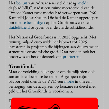
Het
besluit
van Adriaansens viel dinsdag,
meldt
dagblad NRC, nadat een ruime meerderheid van de
Tweede Kamer twee moties had verworpen van D66-
Kamerlid Joost Sneller. Die had de Kamer opgeroepen
om
niet te bezuinigen
op het Groeifonds en snel
duidelijkheid
te geven over de vierde subsidieronde.
Het Nationaal Groeifonds is in 2020 opgericht. Met
twintig miljard euro wilde het kabinet tot 2025
investeren in projecten die bijdragen aan duurzame en
structurele economische groei. Daar zouden ook het
onderwijs en het onderzoek van
profiteren
.
‘Graaifonds’
Maar de verleiding blijkt groot om de miljarden ook
aan andere doelen te besteden. Afgelopen najaar
bijvoorbeeld diende de VVD een
motie
in om een
verhoging van de accijnzen op benzine en diesel met
geld uit het Groeifonds te voorkomen.
D66 verweet de VVD toen dat die het fonds als
‘graaifonds’ gebruikte. Ook de demissionaire ministers