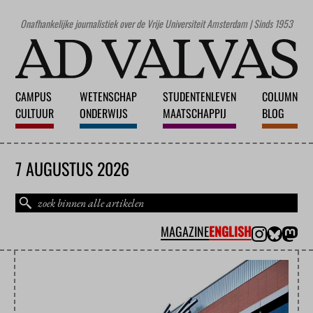
Onafhankelijke journalistiek over de Vrije Universiteit Amsterdam | Sinds 1953
CAMPUS
WETENSCHAP
STUDENTENLEVEN
COLUMN
CULTUUR
ONDERWIJS
MAATSCHAPPIJ
BLOG
7 AUGUSTUS 2026
MAGAZINE
ENGLISH