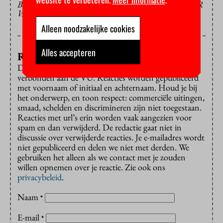
BEELD: FOTOGRAFIEVU/RIECHELLE VAN DER
VALK
Alleen noodzakelijke cookies
Alles accepteren
Reageren?
Dat is alleen mogelijk met een e-mailadres dat is
verbonden aan de VU. Reacties worden gepubliceerd
met voornaam of initiaal en achternaam. Houd je bij
het onderwerp, en toon respect: commerciële uitingen,
smaad, schelden en discrimineren zijn niet toegestaan.
Reacties met url’s erin worden vaak aangezien voor
spam en dan verwijderd. De redactie gaat niet in
discussie over verwijderde reacties. Je e-mailadres wordt
niet gepubliceerd en delen we niet met derden. We
gebruiken het alleen als we contact met je zouden
willen opnemen over je reactie. Zie ook ons
privacybeleid
.
Naam
*
E-mail
*