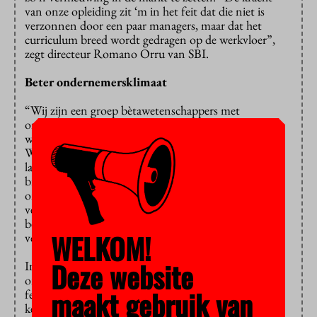
van onze opleiding zit ‘m in het feit dat die niet is
verzonnen door een paar managers, maar dat het
curriculum breed wordt gedragen op de werkvloer”,
zegt directeur Romano Orru van SBI.
Beter ondernemersklimaat
“Wij zijn een groep bètawetenschappers met
ondernemerservaring, dus met affiniteit met zowel
wetenschap en innovatie als het ondernemersschap.
Wij weten hoe lastig het is om innovaties, die in een
laboratorium zijn ontwikkeld, ook op de markt te
brengen. Daarom hebben we deze opleiding
ontworpen, ook omdat uit onderzoeken blijkt dat er
veel scholieren zijn met belangstelling voor
bètawetenschap, maar die ook willen weten hoe je die
WELKOM!
vertaalt naar de maatschappij.”
Deze website
In de minor Entrepreneurship bestuderen studenten
ondernemerschap als sociaaleconomisch en cultureel
maakt gebruik van
fenomeen. Die minor wordt geleid door bedrijfs- en
kennisinnovatiedeskundige Ingrid Wakkee. “Onze