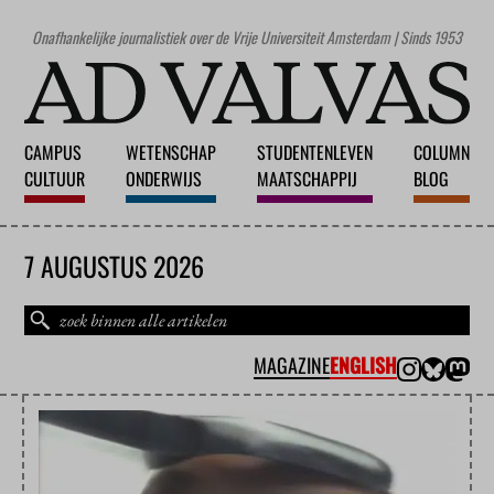
Onafhankelijke journalistiek over de Vrije Universiteit Amsterdam | Sinds 1953
CAMPUS
WETENSCHAP
STUDENTENLEVEN
COLUMN
CULTUUR
ONDERWIJS
MAATSCHAPPIJ
BLOG
7 AUGUSTUS 2026
MAGAZINE
ENGLISH