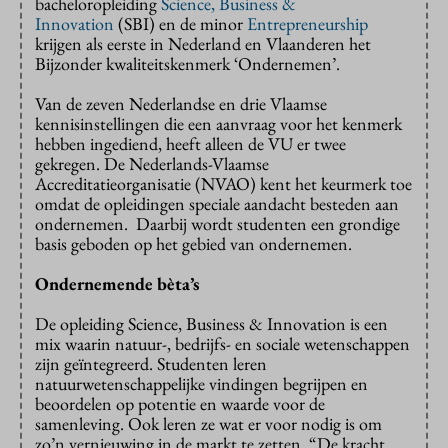
bacheloropleiding
Science, Business &
Innovation
(SBI) en de minor
Entrepreneurship
krijgen als eerste in Nederland en Vlaanderen het
Bijzonder kwaliteitskenmerk ‘Ondernemen’.
Van de zeven Nederlandse en drie Vlaamse
kennisinstellingen die een aanvraag voor het kenmerk
hebben ingediend, heeft alleen de VU er twee
gekregen. De Nederlands-Vlaamse
Accreditatieorganisatie (NVAO) kent het keurmerk toe
omdat de opleidingen speciale aandacht besteden aan
ondernemen. Daarbij wordt studenten een grondige
basis geboden op het gebied van ondernemen.
Ondernemende bèta’s
De opleiding Science, Business & Innovation is een
mix waarin natuur-, bedrijfs- en sociale wetenschappen
zijn geïntegreerd. Studenten leren
natuurwetenschappelijke vindingen begrijpen en
beoordelen op potentie en waarde voor de
samenleving. Ook leren ze wat er voor nodig is om
zo’n vernieuwing in de markt te zetten. “De kracht