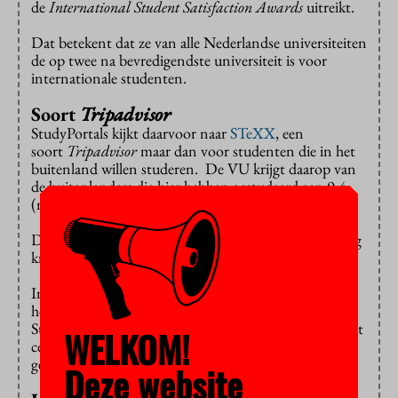
de
International Student Satisfaction Awards
uitreikt.
Dat betekent dat ze van alle Nederlandse universiteiten
de op twee na bevredigendste universiteit is voor
internationale studenten.
Soort
Tripadvisor
StudyPortals kijkt daarvoor naar
STeXX
, een
soort
Tripadvisor
maar dan voor studenten die in het
buitenland willen studeren. De VU krijgt daarop van
de buitenlanders die hier hebben gestudeerd een 9,4
(maximaal cijfer een tien).
De Universiteit van Groningen krijgt goud en Tilburg
krijgt zilver van
StudyPortals
.
In totaal hebben 14 Nederlandse universiteiten en
hogescholen een Certificaat voor Internationale
Studenttevredenheid van
StudyPortals
ontvangen. Dit
WELKOM!
certificaat wordt alleen uitgereikt als een instelling
gemiddeld een 8 of hoger weet te scoren.
Deze website