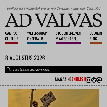
Onafhankelijke journalistiek over de Vrije Universiteit Amsterdam | Sinds 1953
CAMPUS
WETENSCHAP
STUDENTENLEVEN
COLUMN
CULTUUR
ONDERWIJS
MAATSCHAPPIJ
BLOG
8 AUGUSTUS 2026
MAGAZINE
ENGLISH