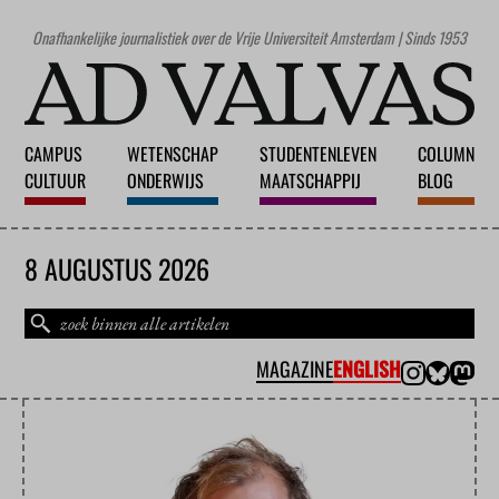
Onafhankelijke journalistiek over de Vrije Universiteit Amsterdam | Sinds 1953
CAMPUS
WETENSCHAP
STUDENTENLEVEN
COLUMN
CULTUUR
ONDERWIJS
MAATSCHAPPIJ
BLOG
8 AUGUSTUS 2026
MAGAZINE
ENGLISH