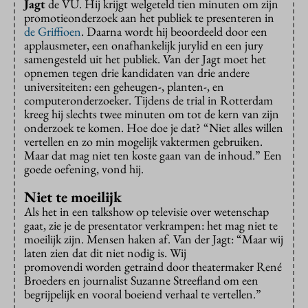
Jagt
de VU. Hij krijgt welgeteld tien minuten om zijn
promotieonderzoek aan het publiek te presenteren in
de Griffioen
. Daarna wordt hij beoordeeld door een
applausmeter, een onafhankelijk jurylid en een jury
samengesteld uit het publiek. Van der Jagt moet het
opnemen tegen drie kandidaten van drie andere
universiteiten: een geheugen-, planten-, en
computeronderzoeker. Tijdens de trial in Rotterdam
kreeg hij slechts twee minuten om tot de kern van zijn
onderzoek te komen. Hoe doe je dat? “Niet alles willen
vertellen en zo min mogelijk vaktermen gebruiken.
Maar dat mag niet ten koste gaan van de inhoud.” Een
goede oefening, vond hij.
Niet te moeilijk
Als het in een talkshow op televisie over wetenschap
gaat, zie je de presentator verkrampen: het mag niet te
moeilijk zijn. Mensen haken af. Van der Jagt: “Maar wij
laten zien dat dit niet nodig is. Wij
promovendi worden getraind door theatermaker René
Broeders en journalist Suzanne Streefland om een
begrijpelijk en vooral boeiend verhaal te vertellen.”