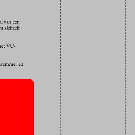
al van een
m zichzelf
 het VU-
 Zwemmer en
mee dat de
dat ze al
ad gemaakt
termijn en
.
t het Lowi
 VU Nijkamp