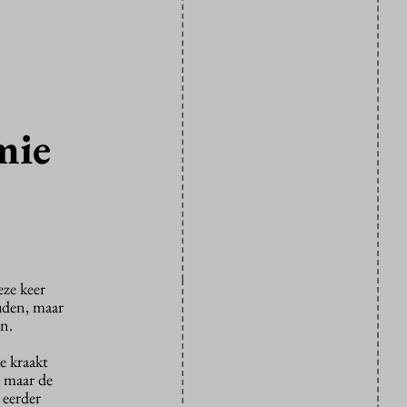
mie
eze keer
uden, maar
en.
e kraakt
 maar de
 eerder