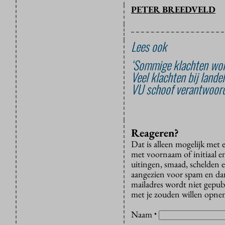
PETER BREEDVELD
Lees ook
‘Sommige klachten wor
Veel klachten bij lande
VU schoof verantwoorde
Reageren?
Dat is alleen mogelijk met
met voornaam of initiaal e
uitingen, smaad, schelden e
aangezien voor spam en dan v
mailadres wordt niet gepub
met je zouden willen opnem
Naam
*