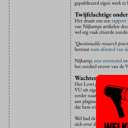
gepubliceerd eigen werk te 
Twijfelachtige onde
Het draait om een
rapport
van Nijkamps artikelen door
wel erg vaak citeerde zonde
‘Questionable research pract
bestuur
nam afstand van da
Nijkamp,
zeer ontstemd
ov
het oordeel erover van de 
Wachten met public
Het Lowi geeft de VU nu ec
VU uit eigen beweging onde
eerder naar aanleiding van
aan plagiaat. Ook andere b
dat hem niet voldoende gel
Wel had de VU moeten wacht
WELK
zich over de klacht van Ni