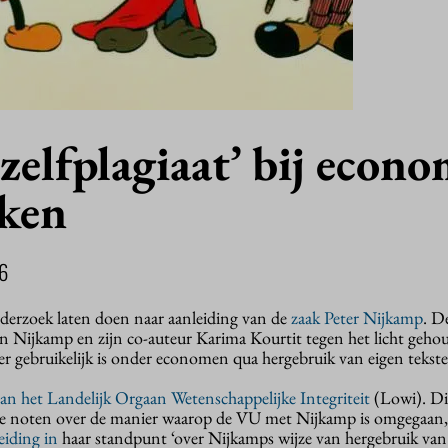
zelfplagiaat’ bij econo
ken
6
erzoek laten doen naar aanleiding van de
zaak Peter Nijkamp
. D
an Nijkamp en zijn co-auteur Karima Kourtit tegen het licht geho
er gebruikelijk is onder economen qua hergebruik van eigen tekst
van het Landelijk Orgaan Wetenschappelijke Integriteit
(Lowi). Di
che noten over de manier waarop de VU met Nijkamp is omgegaan,
eiding in
haar standpunt ‘over Nijkamps wijze van hergebruik van