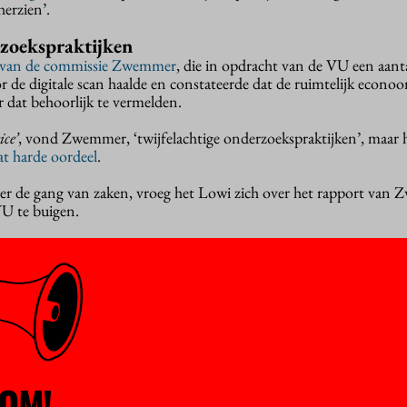
herzien’.
rzoekspraktijken
 van de commissie Zwemmer
, die in opdracht van de VU een aant
 de digitale scan haalde en constateerde dat de ruimtelijk econoo
r dat behoorlijk te vermelden.
ice’
, vond Zwemmer, ‘twijfelachtige onderzoekspraktijken’, maar
t harde oordeel
.
er de gang van zaken, vroeg het Lowi zich over het rapport van
VU te buigen.
eren
hter op veel punten gelijk. Zo is er volgens het orgaan niks mis 
rzoek liet doen naar het hergebruik van teksten door Nijkamp, na
 een anonieme klacht had onderzocht of Nijkamp zich schuldig h
ezwaren van Nijkamp, zoals de vermeende overschrijding van een 
egenheid was gegeven op Zwemmer te reageren, wijst het Lowi af
en met het publiceren van het rapport plus haar oordeel, totda
OM!
jkamp had uitgesproken. Het integriteitsorgaan wijst erop dat de