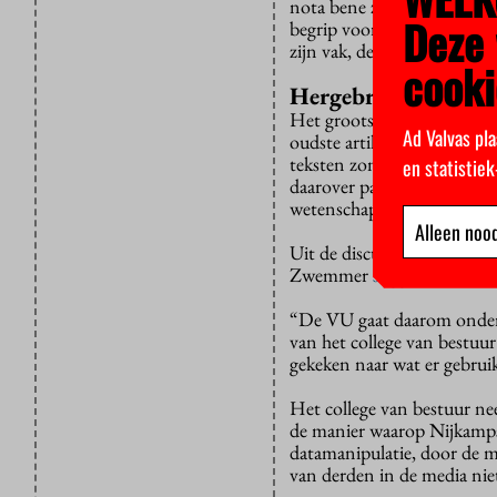
nota bene zelf heeft geweze
Deze 
begrip voor Nijkamps klac
zijn vak, de ruimtelijke ec
cooki
Hergebruik eigen te
Het grootste deel van het 
Ad Valvas pla
oudste artikelen die door 
teksten zonder behoorlijke
en statistie
daarover pas anderhalf jaar
wetenschappers.
Alleen nood
Uit de discussie die daar in
Zwemmer
suggereert
, unan
“De VU gaat daarom onderz
van het college van bestuu
gekeken naar wat er gebrui
Het college van bestuur nee
de manier waarop Nijkamp
datamanipulatie, door de me
van derden in de media niet 