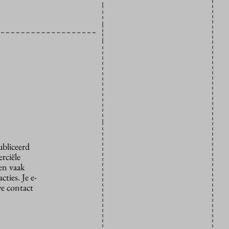
ubliceerd
rciële
den vaak
ties. Je e-
we contact