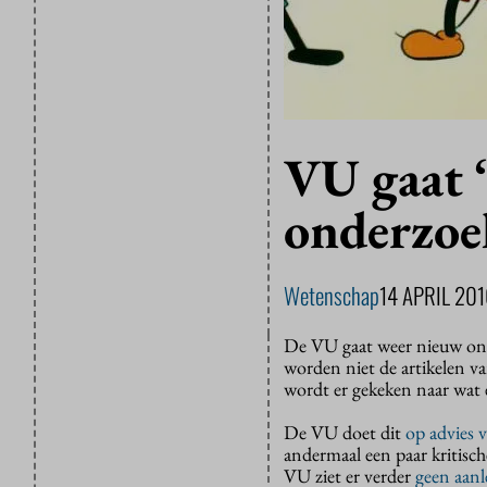
VU gaat ‘
onderzoe
Wetenschap
14 APRIL 201
De VU gaat weer nieuw ond
worden niet de artikelen v
wordt er gekeken naar wat 
De VU doet dit
op advies 
andermaal een paar kritis
VU ziet er verder
geen aanl