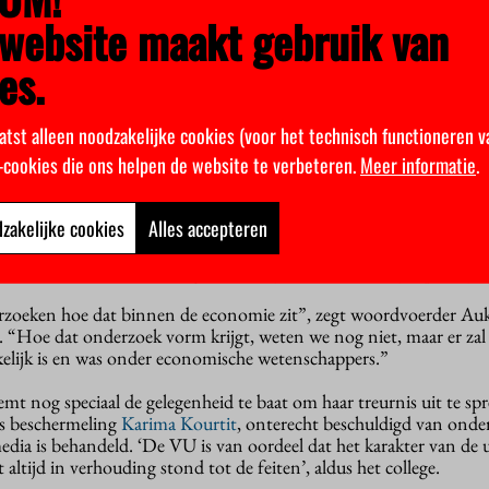
n op de mogelijkheid om naar het Lowi te stappen. Ook is er in h
website maakt gebruik van
ht dat in de commissie Zwemmer geen mensen zaten die verstand
onomie.
es.
ksten
Lowi-advies gaat over Nijkamps bezwaar dat hij in 1995, de datum
atst alleen noodzakelijke cookies (voor het technisch functioneren v
Zwemmer zijn gescand, nog niet kon weten dat hergebruik van zijn
 bronvermelding niet geoorloofd was, aangezien universiteitenk
k-cookies die ons helpen de website te verbeteren.
Meer informatie
.
 geleden
een regel heeft opgenomen
in haar gedragscode voor
zakelijke cookies
Alles accepteren
 de jaren negentig over werd gevoerd blijkt dat niet iedereen er, zoa
iem over eens was dat hergebruik altijd een onwenselijke praktijk 
oeken hoe dat binnen de economie zit”, zegt woordvoerder Auk
r. “Hoe dat onderzoek vorm krijgt, weten we nog niet, maar er za
kelijk is en was onder economische wetenschappers.”
mt nog speciaal de gelegenheid te baat om haar treurnis uit te sp
s beschermeling
Karima Kourtit
, onterecht beschuldigd van onde
dia is behandeld. ‘De VU is van oordeel dat het karakter van de u
altijd in verhouding stond tot de feiten’, aldus het college.