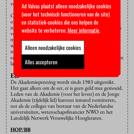
voor de penning.
Ad Valvas plaatst alleen noodzakelijke cookies
(voor het technisch functioneren van de site)
Overigens zijn de ideeën van Van Dissel niet altijd
onomstreden, ook niet onder wetenschappers. Met
en statistiek-cookies die ons helpen de
name zijn standpunt over mondkapjes, die hij nergens
website te verbeteren.
Meer informatie
.
voor nodig vond, kwam onder vuur te liggen. Ook
meenden critici dat het OMT te weinig
wetenschappelijke disciplines raadpleegde over de
Alleen noodzakelijke cookies
maatregelen: je zou niet alleen virologen, maar ook
economen, gedragswetenschappers en anderen moeten
Alles accepteren
laten meedenken.
Eer
De Akademiepenning wordt sinds 1983 uitgereikt.
Het gaat alleen om de eer, er is geen geld mee gemoeid.
Leden van de Akademie (voor het leven) en de Jonge
Akademie (tijdelijk lid) kunnen iemand nomineren,
net als de colleges van bestuur van de Nederlandse
universiteiten, wetenschapsfinancier NWO en het
Landelijk Netwerk Vrouwelijke Hoogleraren.
HOP/BB