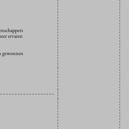
enschappers
zeer ervaren
een gewonnen