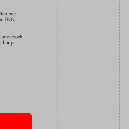
uden met
dan ING,
 onderzoek
en hoopt