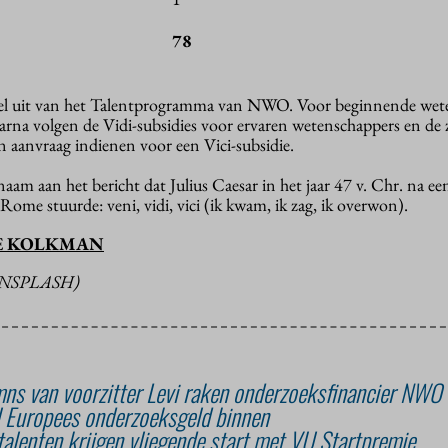
78
el uit van het Talentprogramma van NWO. Voor beginnende wet
daarna volgen de Vidi-subsidies voor ervaren wetenschappers en de 
aanvraag indienen voor een Vici-subsidie.
am aan het bericht dat Julius Caesar in het jaar 47 v. Chr. na 
 Rome stuurde: veni, vidi, vici (ik kwam, ik zag, ik overwon).
E KOLKMAN
UNSPLASH)
ns van voorzitter Levi raken onderzoeksfinancier NWO
l Europees onderzoeksgeld binnen
ptalenten krijgen vliegende start met VU Startpremie