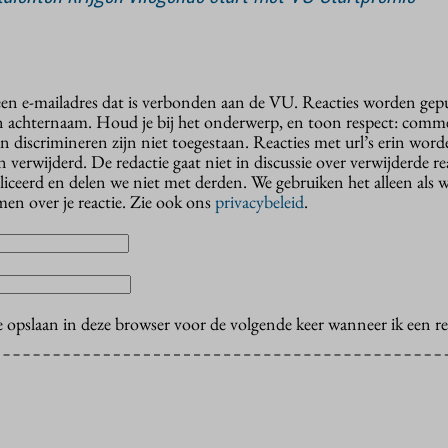
 een e-mailadres dat is verbonden aan de VU. Reacties worden gep
n achternaam. Houd je bij het onderwerp, en toon respect: comme
n discrimineren zijn niet toegestaan. Reacties met url’s erin wor
erwijderd. De redactie gaat niet in discussie over verwijderde reac
liceerd en delen we niet met derden. We gebruiken het alleen als 
en over je reactie. Zie ook ons
privacybeleid
.
e opslaan in deze browser voor de volgende keer wanneer ik een rea