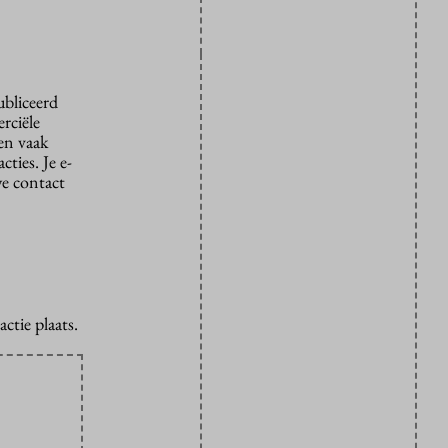
ubliceerd
rciële
den vaak
ties. Je e-
we contact
ctie plaats.