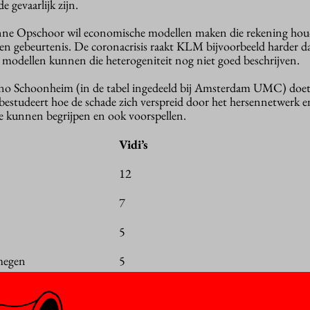
 gevaarlijk zijn.
Anne Opschoor wil economische modellen maken die rekening ho
 een gebeurtenis. De coronacrisis raakt KLM bijvoorbeeld harder 
e modellen kunnen die heterogeniteit nog niet goed beschrijven.
 Schoonheim (in de tabel ingedeeld bij Amsterdam UMC) doet
j bestudeert hoe de schade zich verspreid door het hersennetwerk 
e kunnen begrijpen en ook voorspellen.
Vidi’s
12
7
5
megen
5
5