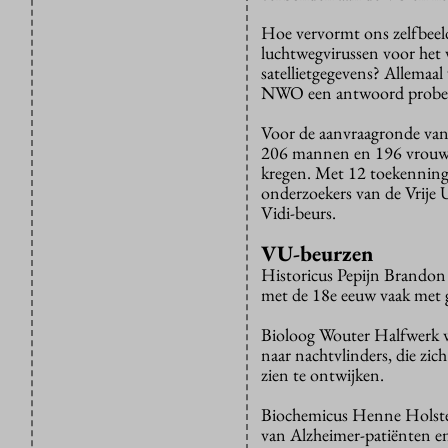
Hoe vervormt ons zelfbeeld
luchtwegvirussen voor het 
satellietgegevens? Allemaa
NWO een antwoord prober
Voor de aanvraagronde va
206 mannen en 196 vrouwen,
kregen. Met 12 toekenning
onderzoekers van de Vrij
Vidi-beurs.
VU-beurzen
Historicus Pepijn Brandon 
met de 18e eeuw vaak met 
Bioloog Wouter Halfwerk wi
naar nachtvlinders, die zi
zien te ontwijken.
Biochemicus Henne Holsteg
van Alzheimer-patiënten e