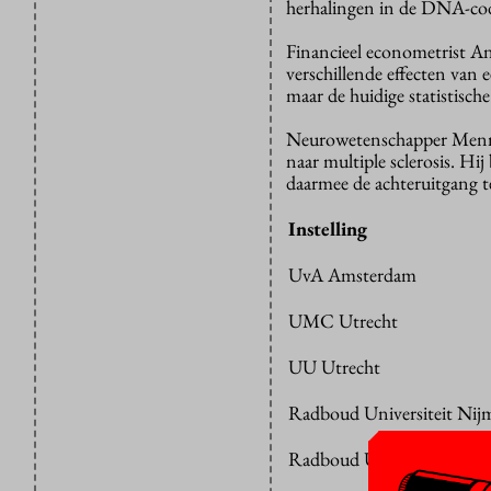
herhalingen in de DNA-code
Financieel econometrist 
verschillende effecten van
maar de huidige statistisch
Neurowetenschapper Menno
naar multiple sclerosis. Hi
daarmee de achteruitgang t
Instelling
UvA Amsterdam
UMC Utrecht
UU Utrecht
Radboud Universiteit Nij
Radboud UMC Nijmegen