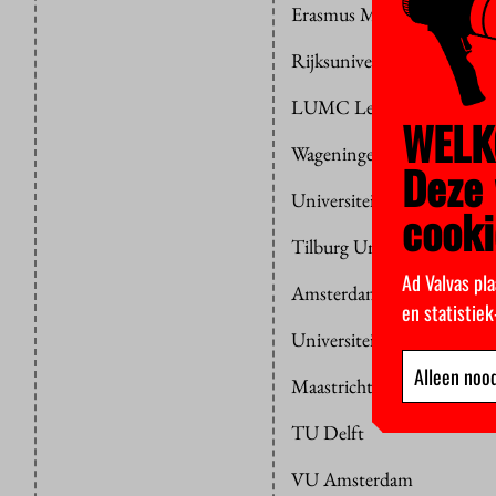
Erasmus MC Rotterdam
Rijksuniversiteit Groning
LUMC Leiden
WELK
Wageningen UR
Deze 
Universiteit Twente
cooki
Tilburg University
Ad Valvas pla
Amsterdam UMC
en statistie
Universiteit Leiden
Alleen nood
Maastricht University
TU Delft
VU Amsterdam