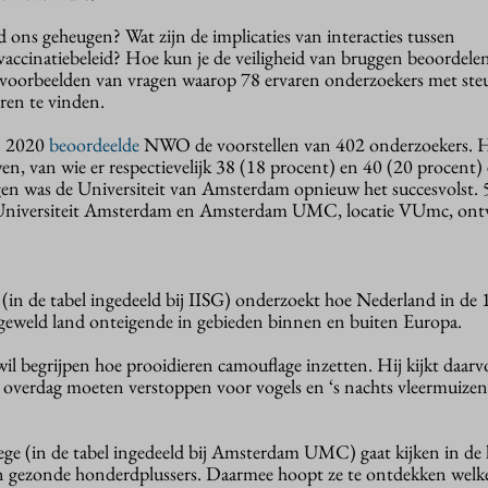
 ons geheugen? Wat zijn de implicaties van interacties tussen
vaccinatiebeleid? Hoe kun je de veiligheid van bruggen beoordele
l voorbeelden van vragen waarop 78 ervaren onderzoekers met st
en te vinden.
n 2020
beoordeelde
NWO de voorstellen van 402 onderzoekers. 
 van wie er respectievelijk 38 (18 procent) en 40 (20 procent) 
en was de Universiteit van Amsterdam opnieuw het succesvolst. 
e Universiteit Amsterdam en Amsterdam UMC, locatie VUmc, ont
(in de tabel ingedeeld bij IISG) onderzoekt hoe Nederland in de 
geweld land onteigende in gebieden binnen en buiten Europa.
l begrijpen hoe prooidieren camouflage inzetten. Hij kijkt daarvo
ch overdag moeten verstoppen voor vogels en ‘s nachts vleermuiz
e (in de tabel ingedeeld bij Amsterdam UMC) gaat kijken in de
n gezonde honderdplussers. Daarmee hoopt ze te ontdekken welk