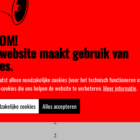
4
en
4
3
OM!
3
website maakt gebruik van
3
es.
3
atst alleen noodzakelijke cookies (voor het technisch functioneren v
3
k-cookies die ons helpen de website te verbeteren.
Meer informatie
.
3
zakelijke cookies
Alles accepteren
3
2
2