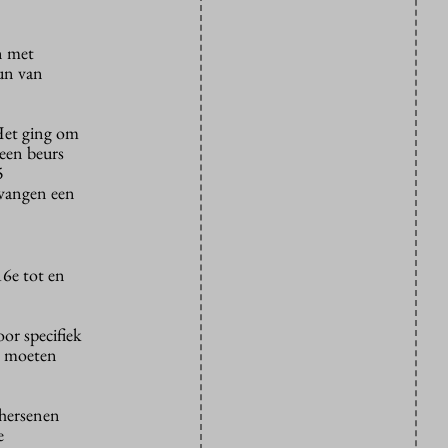
n met
eun van
Het ging om
een beurs
5
vangen een
16e tot en
or specifiek
en moeten
 hersenen
e