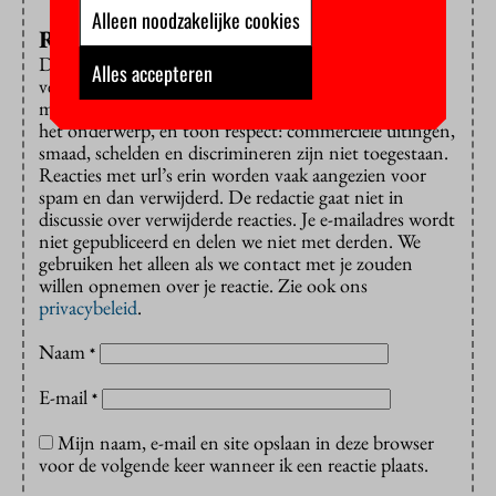
Alleen noodzakelijke cookies
Reageren?
Dat is alleen mogelijk met een e-mailadres dat is
Alles accepteren
verbonden aan de VU. Reacties worden gepubliceerd
met voornaam of initiaal en achternaam. Houd je bij
het onderwerp, en toon respect: commerciële uitingen,
smaad, schelden en discrimineren zijn niet toegestaan.
Reacties met url’s erin worden vaak aangezien voor
spam en dan verwijderd. De redactie gaat niet in
discussie over verwijderde reacties. Je e-mailadres wordt
niet gepubliceerd en delen we niet met derden. We
gebruiken het alleen als we contact met je zouden
willen opnemen over je reactie. Zie ook ons
privacybeleid
.
Naam
*
E-mail
*
Mijn naam, e-mail en site opslaan in deze browser
voor de volgende keer wanneer ik een reactie plaats.