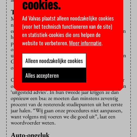
cookies.
Toch twee stappen
Ad Valvas plaatst alleen noodzakelijke cookies
Maar bij de Rijksuniversiteit Groningen doen ze het
nog altijd in twee stappen. Daar moeten studenten
(voor het technisch functioneren van de site)
eerst aan het einde van hun eerste jaar 45 studiepunten
en statistiek-cookies die ons helpen de
hebben behaald en vervolgens na twee jaar hun
website te verbeteren.
Meer informatie
.
propedeuse op zak hebben. “We volgen de
ontwikkelingen op de voet en bestuderen de
uitspraken van het CBHO”, zegt de woordvoerder van
Alleen noodzakelijke cookies
Groningen, maar de universiteit ziet nog geen reden
om het roer om te gooien.
Alles accepteren
Ook in Tilburg gaat het niet goed. Als studenten door
omstandigheden de bsa-norm niet halen, krijgen ze een
‘uitgesteld advies’. In hun tweede jaar krijgen ze dan
opnieuw een bsa: ze moeten dan minstens zeventig
procent van de resterende studiepunten uit het eerste
jaar halen. “Wij gaan onze procedures niet aanpassen,
want volgens mij voeren we die goed uit”, laat een
woordvoerder weten.
Auto-ongeluk