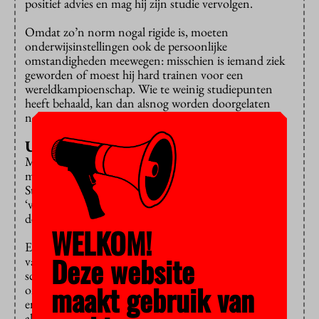
positief advies en mag hij zijn studie vervolgen.
Omdat zo’n norm nogal rigide is, moeten
onderwijsinstellingen ook de persoonlijke
omstandigheden meewegen: misschien is iemand ziek
geworden of moest hij hard trainen voor een
wereldkampioenschap. Wie te weinig studiepunten
heeft behaald, kan dan alsnog worden doorgelaten
naar het tweede jaar.
Uitgesteld advies
Maar universiteiten en hogescholen bedachten allerlei
manieren om het bindend studieadvies op te rekken.
Studenten kregen bijvoorbeeld een ‘uitgesteld’ of
‘voorlopig’ advies en moesten dan in hun tweede jaar
de rest van hun propedeusevakken halen.
WELKOM!
En zulke nadere voorwaarden mogen de opleidingen
Deze website
van de rechter niet stellen. Ze mogen geen eerste
schifting maken (waarin je een deel van de studenten
maakt gebruik van
onder voorwaarden het voordeel van de twijfel gunt)
en dan een tweede schifting (waarin je sommigen
alsnog wegstuurt). Het is ja of nee.