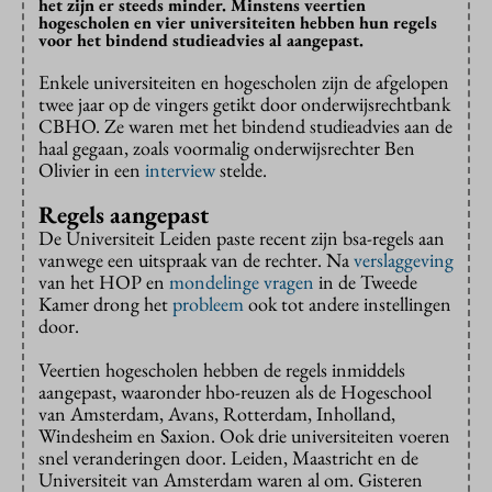
het zijn er steeds minder. Minstens veertien
hogescholen en vier universiteiten hebben hun regels
voor het bindend studieadvies al aangepast.
Enkele universiteiten en hogescholen zijn de afgelopen
twee jaar op de vingers getikt door onderwijsrechtbank
CBHO. Ze waren met het bindend studieadvies aan de
haal gegaan, zoals voormalig onderwijsrechter Ben
Olivier in een
interview
stelde.
Regels aangepast
De Universiteit Leiden paste recent zijn bsa-regels aan
vanwege een uitspraak van de rechter. Na
verslaggeving
van het HOP en
mondelinge vragen
in de Tweede
Kamer drong het
probleem
ook tot andere instellingen
door.
Veertien hogescholen hebben de regels inmiddels
aangepast, waaronder hbo-reuzen als de Hogeschool
van Amsterdam, Avans, Rotterdam, Inholland,
Windesheim en Saxion. Ook drie universiteiten voeren
snel veranderingen door. Leiden, Maastricht en de
Universiteit van Amsterdam waren al om. Gisteren