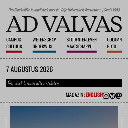
Onafhankelijke journalistiek over de Vrije Universiteit Amsterdam | Sinds 1953
CAMPUS
WETENSCHAP
STUDENTENLEVEN
COLUMN
CULTUUR
ONDERWIJS
MAATSCHAPPIJ
BLOG
7 AUGUSTUS 2026
MAGAZINE
ENGLISH