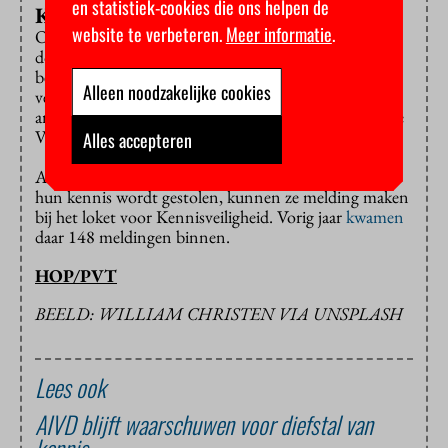
en statistiek-cookies die ons helpen de
Kennisveiligheid
website te verbeteren.
Meer informatie
.
Onderwijsminister Robbert Dijkgraaf laat
onderzoek
doen. Het is volgens hem denkbaar dat China het
beursprogramma voor promovendi inzet voor het
Alleen noodzakelijke cookies
verwerven van hoogwaardige kennis en technologie,
antwoordde hij vorige maand op Kamervragen van de
VVD.
Alles accepteren
Als wetenschappers vermoeden dat er een risico is dat
hun kennis wordt gestolen, kunnen ze melding maken
bij het loket voor Kennisveiligheid. Vorig jaar
kwamen
daar 148 meldingen binnen.
HOP/PVT
BEELD: WILLIAM CHRISTEN VIA UNSPLASH
Lees ook
AIVD blijft waarschuwen voor diefstal van
kennis