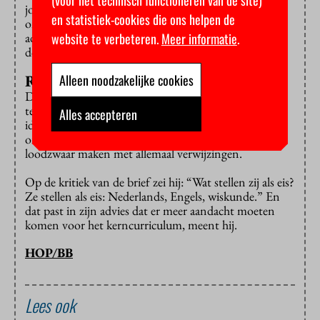
(voor het technisch functioneren van de site)
jongeren moeten daarin groeien, menen de
en statistiek-cookies die ons helpen de
onderwijsinstellingen. Het is een “gemis” dat het
website te verbeteren.
Meer informatie
.
advies voorbij gaat aan de pedagogische relatie tussen
docent en leerling.
Alleen noodzakelijke cookies
Rapport niet loodzwaar maken
Dit weekend zat Schnabel bij het
televisieprogramma
Buitenhof
en verdedigde zijn
Alles accepteren
ideeën tegenover een docente. Ze zouden wel degelijk
onderbouwd zijn, maar hij wilde het rapport niet
loodzwaar maken met allemaal verwijzingen.
Op de kritiek van de brief zei hij: “Wat stellen zij als eis?
Ze stellen als eis: Nederlands, Engels, wiskunde.” En
dat past in zijn advies dat er meer aandacht moeten
komen voor het kerncurriculum, meent hij.
HOP/BB
Lees ook