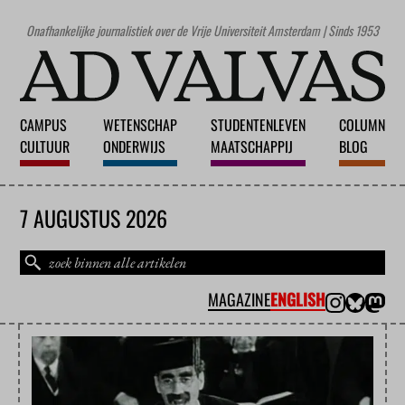
Onafhankelijke journalistiek over de Vrije Universiteit Amsterdam | Sinds 1953
CAMPUS
WETENSCHAP
STUDENTENLEVEN
COLUMN
CULTUUR
ONDERWIJS
MAATSCHAPPIJ
BLOG
7 AUGUSTUS 2026
MAGAZINE
ENGLISH