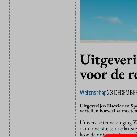
Uitgeveri
voor de r
Wetenschap
23 DECEMBE
Uitgeverijen Elsevier en Sp
vertellen hoeveel ze moeten
Universiteitenvereniging V
dat universiteiten de laats
kost de universiteiten zel