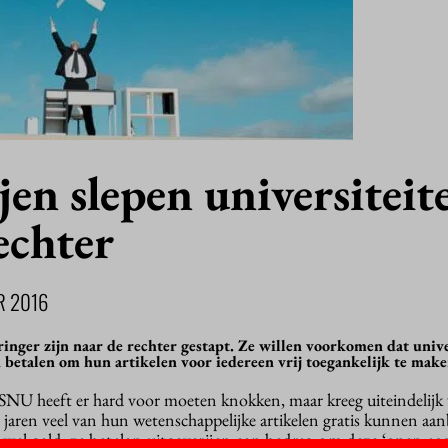
jen slepen universiteit
echter
R 2016
ringer zijn naar de rechter gestapt. Ze willen voorkomen dat unive
 betalen om hun artikelen voor iedereen vrij toegankelijk te make
SNU heeft er hard voor moeten knokken, maar kreeg uiteindelijk 
te jaren veel van hun wetenschappelijke artikelen gratis kunnen aa
f wel geld: ze betalen uitgeverijen een bedrag om deze ‘open acc