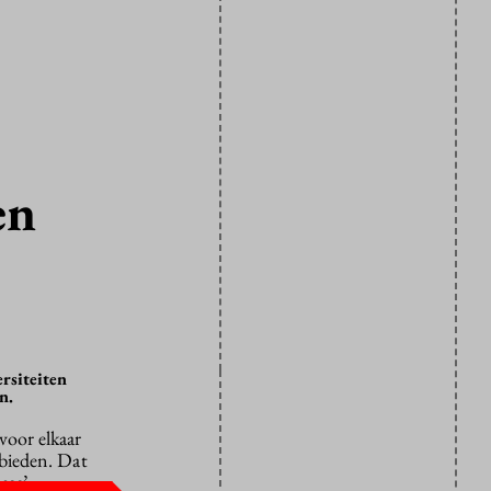
en
rsiteiten
n.
voor elkaar
nbieden.
Dat
ess’