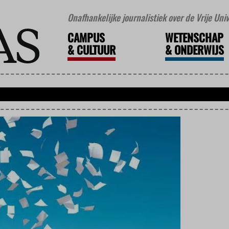
Onafhankelijke journalistiek over de Vrije Un
CAMPUS
WETENSCHAP
&
CULTUUR
&
ONDERWIJS