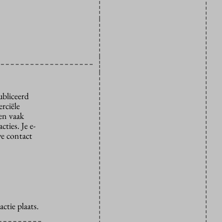
ubliceerd
rciële
den vaak
ties. Je e-
we contact
ctie plaats.