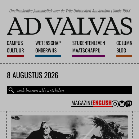
Onafhankelijke journalistiek over de Vrije Universiteit Amsterdam | Sinds 1953
CAMPUS
WETENSCHAP
STUDENTENLEVEN
COLUMN
CULTUUR
ONDERWIJS
MAATSCHAPPIJ
BLOG
8 AUGUSTUS 2026
MAGAZINE
ENGLISH