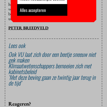
het rapport, maar ik vraag me af of de VU hierna nog
veel zal blijven betekenen. Het Nederlandse
Alles accepteren
bedrijfsleven zal er wel opspringen en dan speelt een
universiteit toch een dienende rol.”
PETER BREEDVELD
Lees ook
Ook VU laat zich door een beetje sneeuw niet
gek maken
Klimaatwetenschappers bemoeien zich met
kabinetsbeleid
‘Met deze beving gaan ze twintig jaar terug in
de tijd’
Reageren?