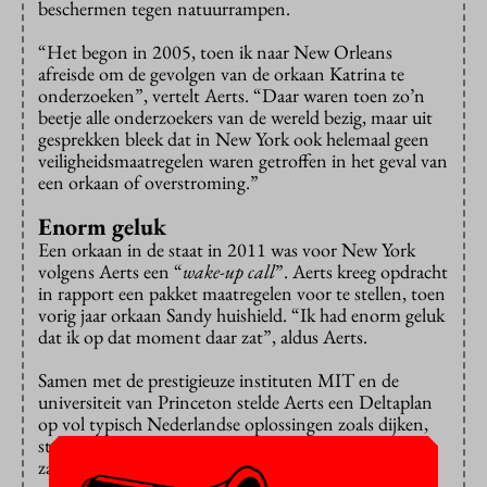
beschermen tegen natuurrampen.
“Het begon in 2005, toen ik naar New Orleans
afreisde om de gevolgen van de orkaan Katrina te
onderzoeken”, vertelt Aerts. “Daar waren toen zo’n
beetje alle onderzoekers van de wereld bezig, maar uit
gesprekken bleek dat in New York ook helemaal geen
veiligheidsmaatregelen waren getroffen in het geval van
een orkaan of overstroming.”
Enorm geluk
Een orkaan in de staat in 2011 was voor New York
volgens Aerts een “
wake-up call
”. Aerts kreeg opdracht
in rapport een pakket maatregelen voor te stellen, toen
vorig jaar orkaan Sandy huishield. “Ik had enorm geluk
dat ik op dat moment daar zat”, aldus Aerts.
Samen met de prestigieuze instituten MIT en de
universiteit van Princeton stelde Aerts een Deltaplan
op vol typisch Nederlandse oplossingen zoals dijken,
stormvloedkeringen en het opspuiten van
zandstranden.