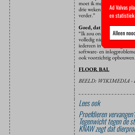
moet ik mee fokken. Het d
Ad Valvas pla
drie weken. Voordat je gen
en statistie
verder.”
Goed, dat is de oplossing
Alleen nood
“Ik zou ons in het oude ce
volledig nieuw laboratori
iedereen in één keer gaat, 
software- en inlogprobleme
ook voorzichtig opbouwen. 
FLOOR BAL
BEELD: WIKIMEDIA -
Lees ook
Proefdieren vervangen
Tegenwicht tegen de st
KNAW zegt dat dierproe