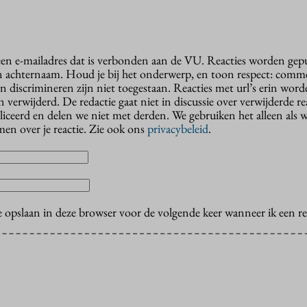
 een e-mailadres dat is verbonden aan de VU. Reacties worden gep
n achternaam. Houd je bij het onderwerp, en toon respect: comme
n discrimineren zijn niet toegestaan. Reacties met url’s erin wor
erwijderd. De redactie gaat niet in discussie over verwijderde reac
liceerd en delen we niet met derden. We gebruiken het alleen als 
en over je reactie. Zie ook ons
privacybeleid
.
e opslaan in deze browser voor de volgende keer wanneer ik een rea