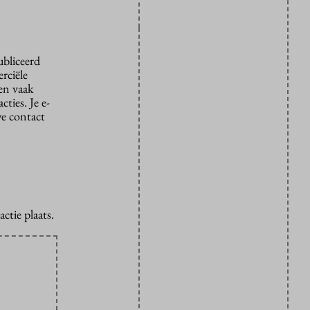
ubliceerd
rciële
den vaak
ties. Je e-
we contact
ctie plaats.