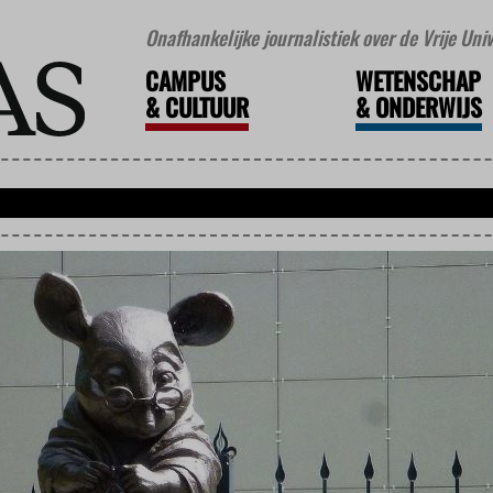
Onafhankelijke journalistiek over de Vrije Un
CAMPUS
WETENSCHAP
&
CULTUUR
&
ONDERWIJS