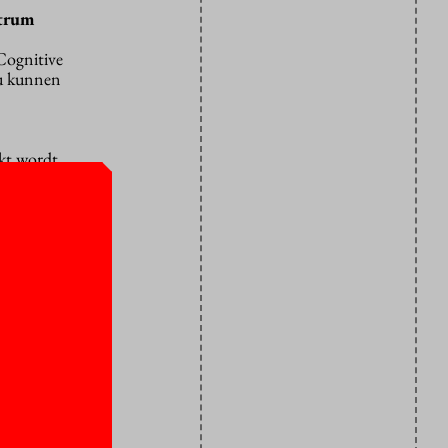
ntrum
Cognitive
ou kunnen
rkt wordt.
unt
ft.”
l twee tot
 soorten
met fokken
ze een
huizen, loop
 dollars.
erzoek. Daar