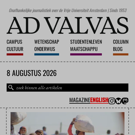
Onafhankelijke journalistiek over de Vrije Universiteit Amsterdam | Sinds 1953
CAMPUS
WETENSCHAP
STUDENTENLEVEN
COLUMN
CULTUUR
ONDERWIJS
MAATSCHAPPIJ
BLOG
8 AUGUSTUS 2026
MAGAZINE
ENGLISH