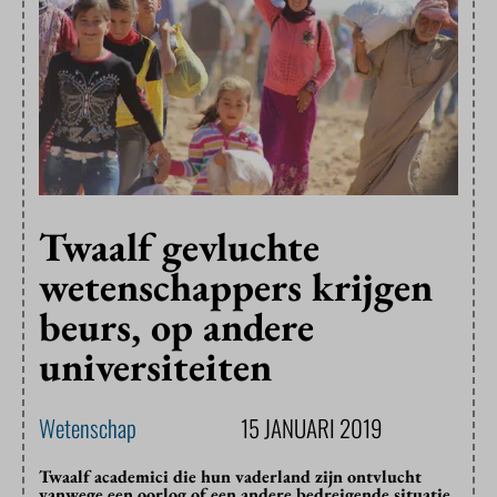
Twaalf gevluchte
wetenschappers krijgen
beurs, op andere
universiteiten
Wetenschap
15 JANUARI 2019
Twaalf academici die hun vaderland zijn ontvlucht
vanwege een oorlog of een andere bedreigende situatie,