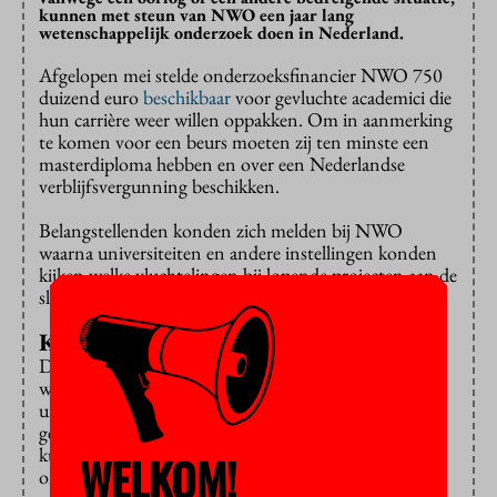
kunnen met steun van NWO een jaar lang
wetenschappelijk onderzoek doen in Nederland.
Afgelopen mei stelde onderzoeksfinancier NWO 750
duizend euro
beschikbaar
voor gevluchte academici die
hun carrière weer willen oppakken. Om in aanmerking
te komen voor een beurs moeten zij ten minste een
masterdiploma hebben en over een Nederlandse
verblijfsvergunning beschikken.
Belangstellenden konden zich melden bij NWO
waarna universiteiten en andere instellingen konden
kijken welke vluchtelingen bij lopende projecten aan de
slag konden als junior- of senioronderzoeker.
Klimaatverandering in Suriname
De instellingen dienden in totaal 41 aanvragen in,
waarvan er 12 zijn
gehonoreerd
. Het gaat om
uiteenlopende onderzoeken, bijvoorbeeld naar de
gevolgen van klimaatverandering voor de Surinaamse
kust, het gebruik van geavanceerde MRI-technieken
WELKOM!
om het risico op een herseninfarct bij de behandeling