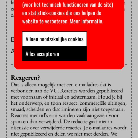
kiezen vaker voor een thuisbevalling. Misschien omdat
(voor het technisch functioneren van de site)
ze geen zin hebben om twintig minuten met weeën in
en statistiek-cookies die ons helpen de
de auto te zitten.”
website te verbeteren.
Meer informatie
.
Alleen noodzakelijke cookies
FLOOR BAL
BEELD: FLICKR - DONNIE RAY JONES
Alles accepteren
Reageren?
Dat is alleen mogelijk met een e-mailadres dat is
verbonden aan de VU. Reacties worden gepubliceerd
met voornaam of initiaal en achternaam. Houd je bij
het onderwerp, en toon respect: commerciële uitingen,
smaad, schelden en discrimineren zijn niet toegestaan.
Reacties met url’s erin worden vaak aangezien voor
spam en dan verwijderd. De redactie gaat niet in
discussie over verwijderde reacties. Je e-mailadres wordt
niet gepubliceerd en delen we niet met derden. We