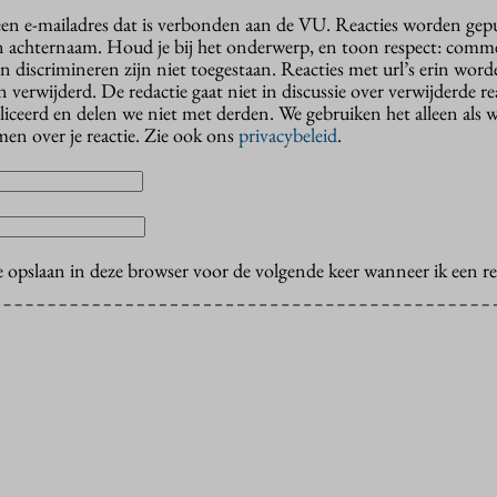
 een e-mailadres dat is verbonden aan de VU. Reacties worden gep
n achternaam. Houd je bij het onderwerp, en toon respect: comme
n discrimineren zijn niet toegestaan. Reacties met url’s erin wor
erwijderd. De redactie gaat niet in discussie over verwijderde reac
liceerd en delen we niet met derden. We gebruiken het alleen als 
en over je reactie. Zie ook ons
privacybeleid
.
e opslaan in deze browser voor de volgende keer wanneer ik een rea