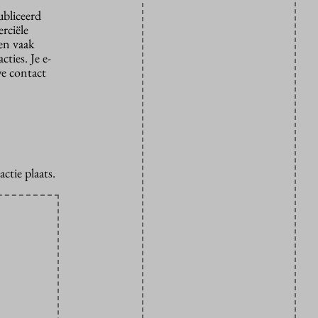
ubliceerd
rciële
den vaak
ties. Je e-
we contact
ctie plaats.