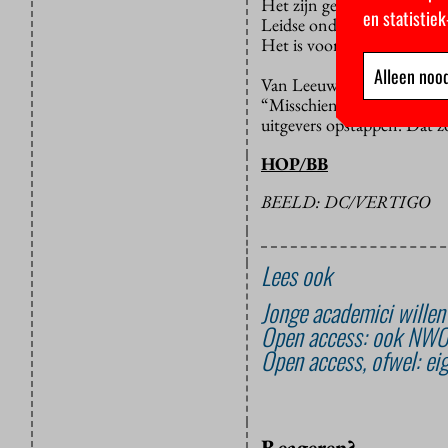
Het zijn gerenommeerde ti
en statistie
Leidse onderzoeksinstituu
Het is voor het eerst dat i
Alleen nood
Van Leeuwen kent de ontw
“Misschien gaat het in and
uitgevers opstappen. Dat zo
HOP/BB
BEELD: DC/VERTIGO
Lees ook
Jonge academici willen
Open access: ook NWO w
Open access, ofwel: ei
Reageren?