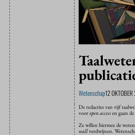
Taalwete
publicati
Wetenschap
12 OKTOBER 
De redacties van vijf taalw
voor
open access
en gaan de 
Ze willen hiermee de wetens
wall
verdwijnen. Wetenschap