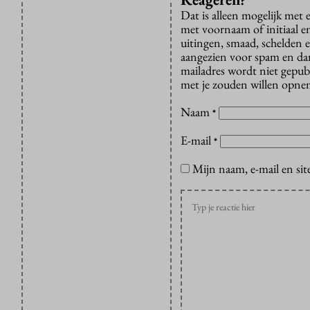
Dat is alleen mogelijk met
met voornaam of initiaal e
uitingen, smaad, schelden e
aangezien voor spam en dan v
mailadres wordt niet gepub
met je zouden willen opnem
Naam
*
E-mail
*
Mijn naam, e-mail en sit