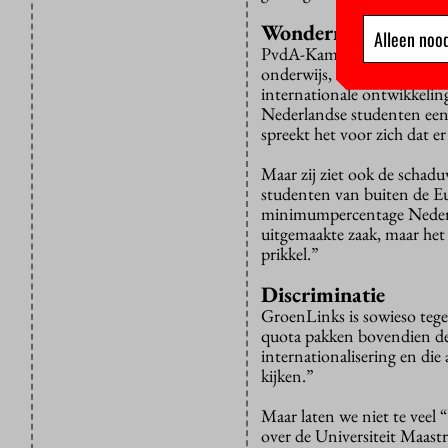
Wondermiddel
Alleen nood
PvdA-Kamerlid Kirsten van 
onderwijs, alleen al doord
internationale ontwikkeling
Nederlandse studenten een 
spreekt het voor zich dat 
Maar zij ziet ook de schad
studenten van buiten de Eu
minimumpercentage Nederla
uitgemaakte zaak, maar het
prikkel.”
Discriminatie
GroenLinks is sowieso tegen
quota pakken bovendien de
internationalisering en die
kijken.”
Maar laten we niet te veel
over de Universiteit Maast