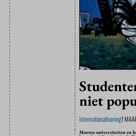
Studente
niet pop
Internationalisering
1 MAA
Moeten universiteiten en h