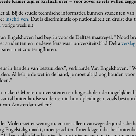
eede Kamer zijn er kritisch over – voor zover ze iets willen zegge
t al. Bij de studie technische informatica kunnen studenten van
eer
inschrijven
. Dat is discriminatie op nationaliteit en druist dus
n
vorige week uit.
 van Engelshoven had begrip voor de Delftse maatregel. “Nood br
met studenten en medewerkers waar universiteitsblad Delta
verslag
siteit niet zou terugfluiten.
kleur in handen van bestuurders”, verklaarde Van Engelshoven. “
rden. Al heb je de wet in de hand, je moet altijd oog houden voor
rdoen.”
van maken? Moeten universiteiten en hogescholen de mogelijkhei
 aantal buitenlandse studenten in hun opleidingen, zoals bestuur
it van Amsterdam willen?
 Molen ziet er weinig in, en niet alleen vanwege de juridische 
ding Engelstalig maakt, moet je achteraf niet klagen dat het buitenl
. “Ik ben gekke Henkie niet. Je kunt niet zeggen: wij gaan onze o