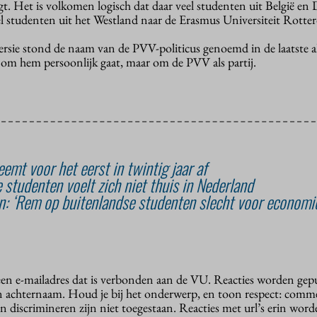
igt. Het is volkomen logisch dat daar veel studenten uit België en
el studenten uit het Westland naar de Erasmus Universiteit Rotte
versie stond de naam van de PVV-politicus genoemd in de laatste al
om hem persoonlijk gaat, maar om de PVV als partij.
eemt voor het eerst in twintig jaar af
 studenten voelt zich niet thuis in Nederland
n: ‘Rem op buitenlandse studenten slecht voor economi
 een e-mailadres dat is verbonden aan de VU. Reacties worden gep
n achternaam. Houd je bij het onderwerp, en toon respect: comme
n discrimineren zijn niet toegestaan. Reacties met url’s erin wor