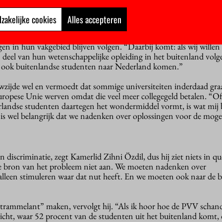
zakelijke cookies
Alles accepteren
den Hul stelt voorop dat internationalisering vaak goed is voor 
at docenten dankzij de komst van buitenlandse studenten voortdu
en in hun vakgebied blijven volgen. “Daarbij komt: als wij willen
deel van hun wetenschappelijke opleiding in het buitenland volg
er ook buitenlandse studenten naar Nederland komen.”
uwzijde wel en vermoedt dat sommige universiteiten inderdaad gra
ropese Unie werven omdat die veel meer collegegeld betalen. “O
ndse studenten daartegen het wondermiddel vormt, is wat mij b
 is wel belangrijk dat we nadenken over oplossingen voor de mogel
 discriminatie, zegt Kamerlid Zihni Özdil, dus hij ziet niets in q
 bron van het probleem niet aan. We moeten nadenken over
 alleen stimuleren waar dat nut heeft. En we moeten ook naar de 
 “trammelant” maken, vervolgt hij. “Als ik hoor hoe de PVV schan
richt, waar 52 procent van de studenten uit het buitenland komt, 