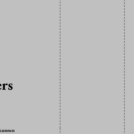
ers
 kunnen