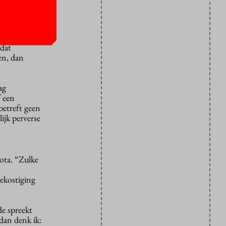
het hoger
rend de
 dat
en, dan
ag
f een
etreft geen
ijk perverse
uota. “Zulke
bekostiging
de spreekt
dan denk ik: