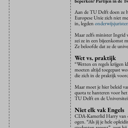
beperken? Partijen in de Tw
Aan de TU Delft doen ze he
Europese Unie zich niet m
in, legden
onderwijsjuriste
Maar zelfs minister Ingrid
zei ze in een bijeenkomst 
Ze beloofde dat ze de univer
Wet vs. praktijk
“Wetten en regels krijgen 
moeten altijd toegepast wo
die zich in de praktijk voo
Maar moet je hier beleid 
quota te hanteren voor het
TU Delft en de Universite
Niet elk vak Engels
CDA-Kamerlid Harry van der
ogen. “Als jij je hele oplei
studenten regent”, zegt hij