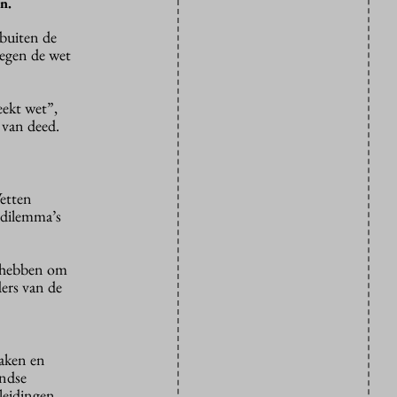
n.
 buiten de
 tegen de wet
eekt wet”,
van deed.
Wetten
 dilemma’s
d hebben om
ders van de
haken en
andse
pleidingen