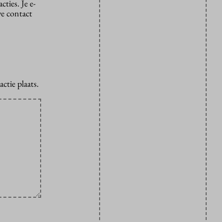
ties. Je e-
we contact
ctie plaats.