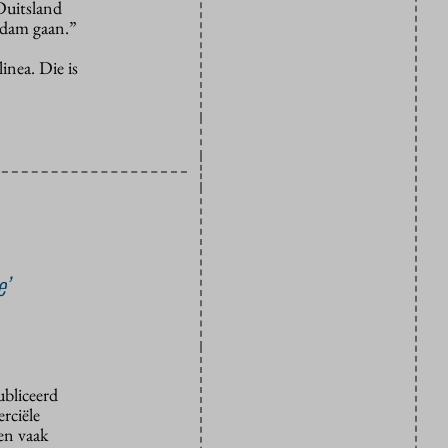
 Duitsland
rdam gaan.”
inea. Die is
e’
ubliceerd
rciële
den vaak