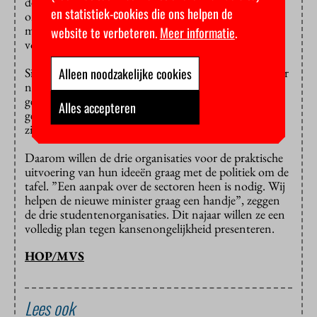
de zesjarige havo. Dat ging een aantal Friese
en statistiek-cookies die ons helpen de
onderwijsinstellingen wat ver; zij kwamen in maart
met een manifest waarin ze een
schakeljaar
bepleitten
website te verbeteren.
Meer informatie
.
voor havisten die het nodig hebben.
Sinnige vindt die plannen sympathiek, maar wil zich er
Alleen noodzakelijke cookies
niet op voorhand bij aansluiten. “Belangrijk is in elk
geval dat alle maatregelen samenhangen. Het heeft
Alles accepteren
geen zin om te zeggen: ‘we doen dit nu alvast, en dan
zien we de rest later wel.’”
Daarom willen de drie organisaties voor de praktische
uitvoering van hun ideeën graag met de politiek om de
tafel. ”Een aanpak over de sectoren heen is nodig. Wij
helpen de nieuwe minister graag een handje”, zeggen
de drie studentenorganisaties. Dit najaar willen ze een
volledig plan tegen kansenongelijkheid presenteren.
HOP/MVS
Lees ook