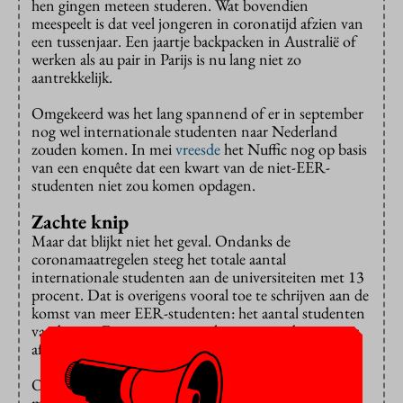
hen gingen meteen studeren. Wat bovendien
meespeelt is dat veel jongeren in coronatijd afzien van
een tussenjaar. Een jaartje backpacken in Australië of
werken als au pair in Parijs is nu lang niet zo
aantrekkelijk.
Omgekeerd was het lang spannend of er in september
nog wel internationale studenten naar Nederland
zouden komen. In mei
vreesde
het Nuffic nog op basis
van een enquête dat een kwart van de niet-EER-
studenten niet zou komen opdagen.
Zachte knip
Maar dat blijkt niet het geval. Ondanks de
coronamaatregelen steeg het totale aantal
internationale studenten aan de universiteiten met 13
procent. Dat is overigens vooral toe te schrijven aan de
komst van meer EER-studenten: het aantal studenten
van buiten Europa nam voor het eerst sinds jaren iets
af, met 4 procent.
Opvallend is ook de groei bij de masteropleidingen:
maar liefst 19 procent meer studenten ten opzichte