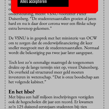
Alles accepteren
universiteiten. Maar wie gaat dat betalen? De
coronacrisis vraagt veel van het onderwijs en de
ondersteuning, meent VSNU-voorzitter Pieter
Duisenberg. “De studentenaantallen groeien al jaren
hard en nu is daar door corona weer een flinke schep
extra bovenop gekomen.”
De VSNU is in gesprek met het ministerie van OCW
om te zorgen dat de onderwijsfinanciering dit keer
sneller meegroeit met de studentenaantallen. Normaal
wordt die bekostiging pas twee jaar later aangepast.
Toch lost zo’n eenmalige maatregel de toegenomen
drukte op de lange termijn niet op, vreest Duisenberg.
De overheid zal structureel meer geld moeten
investeren in wetenschap. “Dat is onze boodschap aan
het volgende kabinet.”
En het hbo?
Met bijna een half miljoen inschrijvingen vestigden
ook de hogescholen dit jaar een record. Er kwamen
zo’n 125 duizend eerstejaars studenten bij: tien