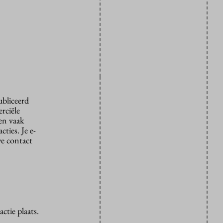
ubliceerd
rciële
den vaak
ties. Je e-
we contact
ctie plaats.