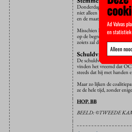
Stemmen
cooki
Donderdag stemt de Tweede
niet alleen bezuinigingen 
en de maatschappelijke dien
Ad Valvas pla
Misschien komt het kabinet
en statistie
op de begroting staat. De m
zoiets zal de oppositie deze
Alleen nood
Schuldvraag
De schuldvraag ligt inmidde
vinden het vreemd dat OCW-
steeds dat hij met handen 
Maar zo lijken de coalitiepa
ze de hele tijd, zonder enig
HOP, BB
BEELD: ©TWEEDE KA