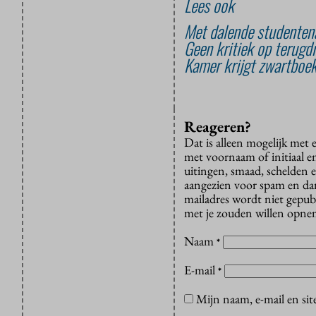
Lees ook
Met dalende studentena
Geen kritiek op terugd
Kamer krijgt zwartboe
Reageren?
Dat is alleen mogelijk met
met voornaam of initiaal e
uitingen, smaad, schelden e
aangezien voor spam en dan v
mailadres wordt niet gepub
met je zouden willen opnem
Naam
*
E-mail
*
Mijn naam, e-mail en sit