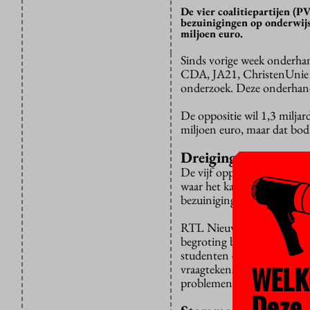
De vier coalitiepartijen (
bezuinigingen op onderwijs
miljoen euro.
Sinds vorige week onderhan
CDA, JA21, ChristenUnie e
onderzoek. Deze onderhand
De oppositie wil 1,3 milja
miljoen euro, maar dat bo
Dreiging
De vijf oppositiepartijen d
waar het kabinet geen meer
bezuinigingen.
RTL Nieuws
zegt
een inter
begroting beantwoorden. Zi
studenten en het zou inge
WELK
vraagtekens bij bezuiniging
problemen waren overigen
Deze 