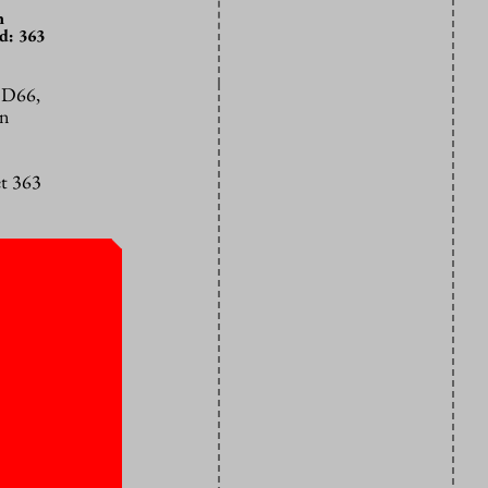
n
d: 363
 (D66,
en
et 363
te stemmen,
en over de
 kwetsbare
naren
 Deze