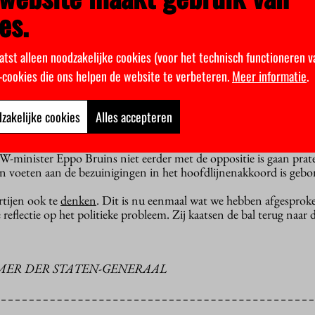
es.
 Kamer over alle begrotingen, dus ook de OCW-begroting. Daar
op het hoger onderwijs en onderzoek, maar ook op de rest van het
sttijd.
atst alleen noodzakelijke cookies (voor het technisch functioneren v
 met een belofte à la de btw-verhoging op cultuur en boeken, die
k-cookies die ons helpen de website te verbeteren.
Meer informatie
.
inister van Financiën heeft beloofd daar een alternatief voor te 
 keer waarschijnlijk niet accepteren.
zakelijke cookies
Alles accepteren
ls ook op tafel: wie heeft deze politieke situatie laten ontstaan?
minister Eppo Bruins niet eerder met de oppositie is gaan prat
en voeten aan de bezuinigingen in het hoofdlijnenakkoord is geb
rtijen ook te
denken
. Dit is nu eenmaal wat we hebben afgesprok
e reflectie op het politieke probleem. Zij kaatsen de bal terug naar 
MER DER STATEN-GENERAAL