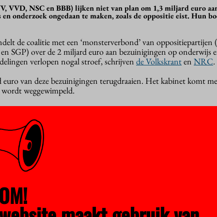
PVV, VVD, NSC en BBB) lijken niet van plan om 1,3 miljard euro aa
 en onderzoek ongedaan te maken, zoals de oppositie eist. Hun bo
delt de coalitie met een ‘monsterverbond’ van oppositiepartijen
n SGP) over de 2 miljard euro aan bezuinigingen op onderwijs 
elingen verlopen nogal stroef, schrijven
de Volkskrant
en
NRC
.
rd euro van deze bezuinigingen terugdraaien. Het kabinet komt m
d wordt weggewimpeld.
reigen in de Eerste Kamer tegen de begroting van het ministerie 
derheid heeft. Dan blijft de oude begroting overeind – zonder de
n document in handen te hebben waarin ambtenaren allerlei vrag
j wijzen op problemen met de langstudeerboete: die treft vooral
wikkeld zijn om uitzonderingen te maken. Ook plaatsen de ambte
OM!
en als ‘minder internationale studenten’, die hoogst onzeker zijn.
s
allang bekend
.
website maakt gebruik van