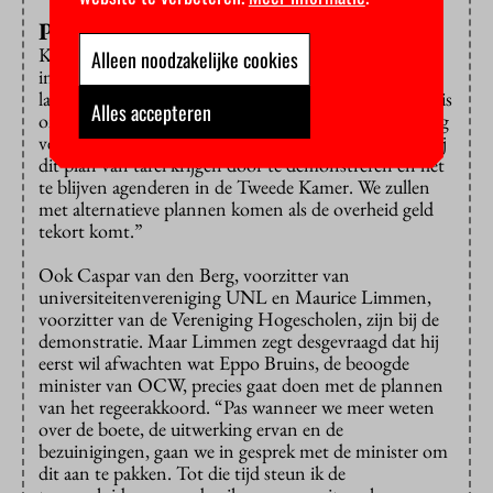
Petitie
Kamerlid Luc Stultiens van GroenLinks-PvdA is de
Alleen noodzakelijke cookies
initiatiefnemer van een
petitie
tegen de
langstudeerboete die inmiddels ruim 62 duizend keer is
Alles accepteren
ondertekend. Volgens hem zal de boete studenten nog
verder in de verdrukking brengen. “Daarom willen wij
dit plan van tafel krijgen door te demonstreren en het
te blijven agenderen in de Tweede Kamer. We zullen
met alternatieve plannen komen als de overheid geld
tekort komt.”
Ook Caspar van den Berg, voorzitter van
universiteitenvereniging UNL en Maurice Limmen,
voorzitter van de Vereniging Hogescholen, zijn bij de
demonstratie. Maar Limmen zegt desgevraagd dat hij
eerst wil afwachten wat Eppo Bruins, de beoogde
minister van OCW, precies gaat doen met de plannen
van het regeerakkoord. “Pas wanneer we meer weten
over de boete, de uitwerking ervan en de
bezuinigingen, gaan we in gesprek met de minister om
dit aan te pakken. Tot die tijd steun ik de