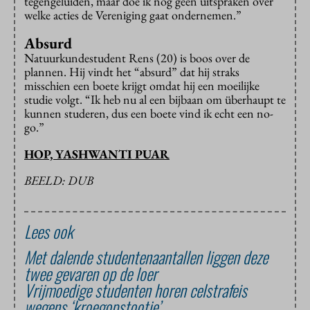
tegengeluiden, maar doe ik nog geen uitspraken over
welke acties de Vereniging gaat ondernemen.”
Absurd
Natuurkundestudent Rens (20) is boos over de
plannen. Hij vindt het “absurd” dat hij straks
misschien een boete krijgt omdat hij een moeilijke
studie volgt. “Ik heb nu al een bijbaan om überhaupt te
kunnen studeren, dus een boete vind ik echt een no-
go.”
HOP, YASHWANTI PUAR
BEELD: DUB
Lees ook
Met dalende studentenaantallen liggen deze
twee gevaren op de loer
Vrijmoedige studenten horen celstrafeis
wegens ‘kroegopstootje’