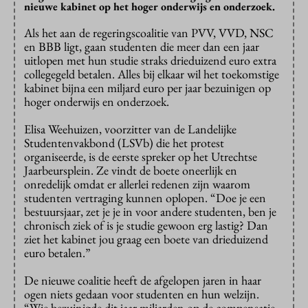
nieuwe kabinet op het hoger onderwijs en onderzoek.
Als het aan de regeringscoalitie van PVV, VVD, NSC
en BBB ligt, gaan studenten die meer dan een jaar
uitlopen met hun studie straks drieduizend euro extra
collegegeld betalen. Alles bij elkaar wil het toekomstige
kabinet bijna een miljard euro per jaar bezuinigen op
hoger onderwijs en onderzoek.
Elisa Weehuizen, voorzitter van de Landelijke
Studentenvakbond (LSVb) die het protest
organiseerde, is de eerste spreker op het Utrechtse
Jaarbeursplein. Ze vindt de boete oneerlijk en
onredelijk omdat er allerlei redenen zijn waarom
studenten vertraging kunnen oplopen. “Doe je een
bestuursjaar, zet je je in voor andere studenten, ben je
chronisch ziek of is je studie gewoon erg lastig? Dan
ziet het kabinet jou graag een boete van drieduizend
euro betalen.”
De nieuwe coalitie heeft de afgelopen jaren in haar
ogen niets gedaan voor studenten en hun welzijn.
“Wie bezuinigde dit jaar miljarden op de compensatie