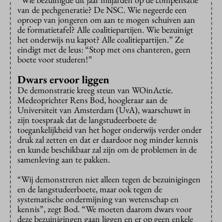
van de pechgeneratie? De NSC. Wie negeerde een
oproep van jongeren om aan te mogen schuiven aan
de formatietafel? Alle coalitiepartijen. Wie bezuinigt
het onderwijs nu kapot? Alle coalitiepartijen.” Ze
eindigt met de leus: “Stop met ons chanteren, geen
boete voor studeren!”
Dwars ervoor liggen
De demonstratie kreeg steun van WOinActie.
Medeoprichter Rens Bod, hoogleraar aan de
Universiteit van Amsterdam (UvA), waarschuwt in
zijn toespraak dat de langstudeerboete de
toegankelijkheid van het hoger onderwijs verder onder
druk zal zetten en dat er daardoor nog minder kennis
en kunde beschikbaar zal zijn om de problemen in de
samenleving aan te pakken.
“Wij demonstreren niet alleen tegen de bezuinigingen
en de langstudeerboete, maar ook tegen de
systematische ondermijning van wetenschap en
kennis”, zegt Bod. “We moeten daarom dwars voor
deze bezuinigingen gaan liggen en er op geen enkele