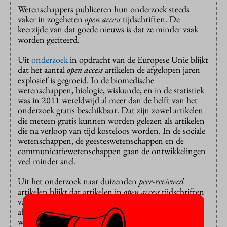
Wetenschappers publiceren hun onderzoek steeds
vaker in zogeheten
open access
tijdschriften. De
keerzijde van dat goede nieuws is dat ze minder vaak
worden geciteerd.
Uit
onderzoek
in opdracht van de Europese Unie blijkt
dat het aantal
open access
artikelen de afgelopen jaren
explosief is gegroeid. In de biomedische
wetenschappen, biologie, wiskunde, en in de statistiek
was in 2011 wereldwijd al meer dan de helft van het
onderzoek gratis beschikbaar. Dat zijn zowel artikelen
die meteen gratis kunnen worden gelezen als artikelen
die na verloop van tijd kosteloos worden. In de sociale
wetenschappen, de geesteswetenschappen en de
communicatiewetenschappen gaan de ontwikkelingen
veel minder snel.
Uit het onderzoek naar duizenden
peer-reviewed
artikelen blijkt dat artikelen in
open access
tijdschriften
vaak minder geciteerd worden dan artikelen waar
abonnees veel geld voor betalen. Opmerkelijk genoeg
worden artikelen die na verloop van tijd gratis