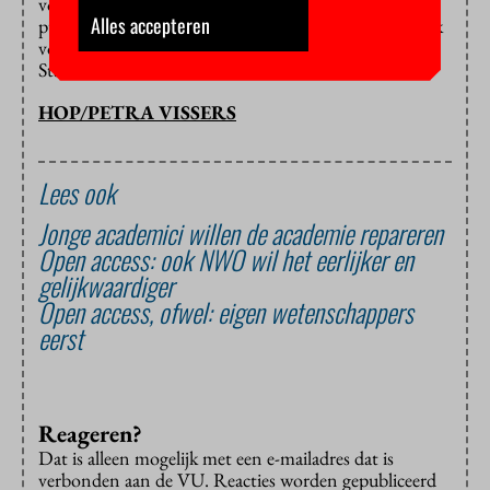
voren: in 2011 was meer dan de helft van de
Alles accepteren
publicaties door iedereen gratis te lezen. Dat geldt ook
voor landen als Brazilië, Zwitserland en de Verenigde
Staten.
HOP/PETRA VISSERS
Lees ook
Jonge academici willen de academie repareren
Open access: ook NWO wil het eerlijker en
gelijkwaardiger
Open access, ofwel: eigen wetenschappers
eerst
Reageren?
Dat is alleen mogelijk met een e-mailadres dat is
verbonden aan de VU. Reacties worden gepubliceerd