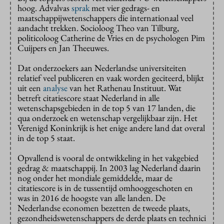
hoog. Advalvas
sprak
met vier gedrags- en
maatschappijwetenschappers die internationaal veel
aandacht trekken. Socioloog Theo van Tilburg,
politicoloog Catherine de Vries en de psychologen Pim
Cuijpers en Jan Theeuwes.
Dat onderzoekers aan Nederlandse universiteiten
relatief veel publiceren en vaak worden geciteerd, blijkt
uit een
analyse
van het Rathenau Instituut. Wat
betreft citatiescore staat Nederland in alle
wetenschapsgebieden in de top 5 van 17 landen, die
qua onderzoek en wetenschap vergelijkbaar zijn. Het
Verenigd Koninkrijk is het enige andere land dat overal
in de top 5 staat.
Opvallend is vooral de ontwikkeling in het vakgebied
gedrag & maatschappij. In 2003 lag Nederland daarin
nog onder het mondiale gemiddelde, maar de
citatiescore is in de tussentijd omhooggeschoten en
was in 2016 de hoogste van alle landen. De
Nederlandse economen bezetten de tweede plaats,
gezondheidswetenschappers de derde plaats en technici