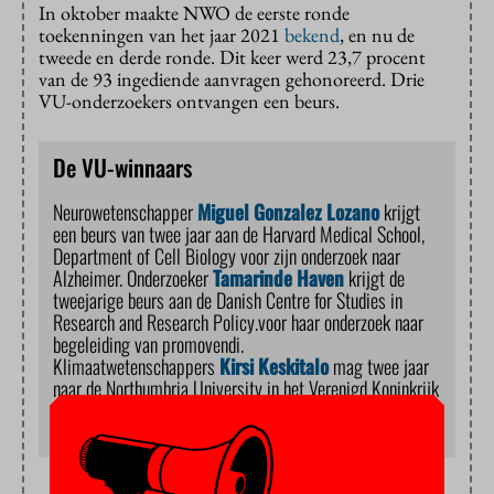
In oktober maakte NWO de eerste ronde
toekenningen van het jaar 2021
bekend
, en nu de
tweede en derde ronde. Dit keer werd 23,7 procent
van de 93 ingediende aanvragen gehonoreerd. Drie
VU-onderzoekers ontvangen een beurs.
De VU-winnaars
Neurowetenschapper
Miguel Gonzalez Lozano
krijgt
een beurs van twee jaar aan de Harvard Medical School,
Department of Cell Biology voor zijn onderzoek naar
Alzheimer. Onderzoeker
Tamarinde Haven
krijgt de
tweejarige beurs aan de Danish Centre for Studies in
Research and Research Policy.voor haar onderzoek naar
begeleiding van promovendi.
Klimaatwetenschappers
Kirsi Keskitalo
mag twee jaar
naar de Northumbria University in het Verenigd Koninkrijk
voor haar onderzoek naar permafrost op de Arctische
zeebodem als mogelijke oorzaak van klimaatopwarming.