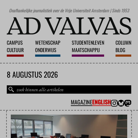
Onafhankelijke journalistiek over de Vrije Universiteit Amsterdam | Sinds 1953
CAMPUS
WETENSCHAP
STUDENTENLEVEN
COLUMN
CULTUUR
ONDERWIJS
MAATSCHAPPIJ
BLOG
8 AUGUSTUS 2026
MAGAZINE
ENGLISH