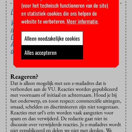
(voor het technisch functioneren van de site)
Lees ook
en statistiek-cookies die ons helpen de
Waarom de kantoortuin gedoemd is te
website te verbeteren.
Meer informatie
.
mislukken
Gooi AI de klas uit
Alleen noodzakelijke cookies
Analyse: Minderheidskabinet maakt hoger
onderwijs prooi voor ‘waan van de dag’
Alles accepteren
Reageren?
Dat is alleen mogelijk met een e-mailadres dat is
verbonden aan de VU. Reacties worden gepubliceerd
met voornaam of initiaal en achternaam. Houd je bij
het onderwerp, en toon respect: commerciële uitingen,
smaad, schelden en discrimineren zijn niet toegestaan.
Reacties met url’s erin worden vaak aangezien voor
spam en dan verwijderd. De redactie gaat niet in
discussie over verwijderde reacties. Je e-mailadres wordt
niet gepubliceerd en delen we niet met derden. We