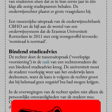
van studenten eisen dat ze in hun eerste jaar in één
klap alle zestig studiepunten behalen. De
onderwijsrechter plaatst er grote vraagtekens bij.
Een tussentijdse uitspraak van de onderwijsrechtbank
CBHO zet de bijl aan de wortel van een
onderwijssysteem dat de Erasmus Universiteit
Rotterdam in 2011 met enig tromgeroffel invoerde:
‘nominaal is normaal’.
Bindend studieadvies
De rechter doet de tussenuitspraak (‘voorlopige
voorziening’) in de
zaak
van een rechtenstudent die
een bindend studieadvies kreeg. De universiteit moet
de student voorlopig weer aan het onderwijs laten
deelnemen, want de kans is volgens de rechter groot
dat hij helemaal geen negatief bsa had mogen krijgen.
In de overwegingen van de rechter spelen niet alleen de
persoonlijke omstandigheden van de student mee.
Ook het studiepuntensysteem van de universiteit
druist mogelijk tegen de wet in.