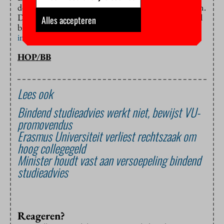
door Frank Hendriks, jurist van adviesbureau Hobéon.
De definitieve uitspraak moet nog volgen. Dan pas zal
Alles accepteren
blijken of de Erasmus Universiteit en
andere
instellingen
het systeem van N=N mogen hanteren.
HOP/BB
Lees ook
Bindend studieadvies werkt niet, bewijst VU-
promovendus
Erasmus Universiteit verliest rechtszaak om
hoog collegegeld
Minister houdt vast aan versoepeling bindend
studieadvies
Reageren?