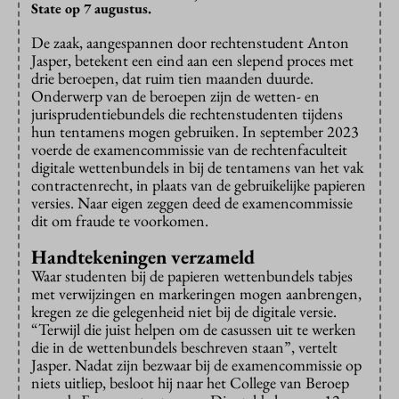
State op 7 augustus.
De zaak
,
aangespannen door rechtenstudent Anton
Jasper
,
betekent een eind aan een slepend proces
met
drie
beroepen
, dat
ruim tien maanden
duurde.
Onderwerp van de
beroepen
zijn
de wetten- en
jurisprudentie
bundels die rechtenstudenten tijdens
hun
tentamens mogen
gebruiken
.
In september 2023
voer
de
de examencommissie van de rechtenfaculteit
digitale wettenbundels in bij
de
tentamens
van het vak
c
ontractenrecht
, in plaats van de gebruikelijke papieren
versies
. Naar eigen zeggen
d
eed
de examencommissie
dit om fraude te voorkomen.
Handtekeningen verzameld
Waar studenten bij de papieren wettenbundels tabjes
met verwijzingen en markeringen mogen aanbrengen,
kregen ze die gelegenheid niet bij de digitale versie.
“Terwijl die juist helpen om de casussen uit te werken
die in de wettenbundels beschreven staan”, vertelt
Jasper. Nadat zijn bezwaar bij de examencommissie op
niets uitliep, besloot hij naar het College van Beroep