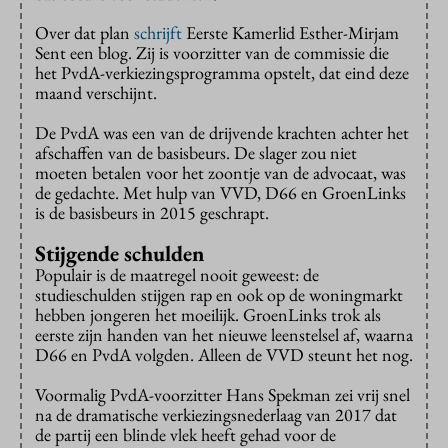
Over dat plan
schrijft
Eerste Kamerlid Esther-Mirjam
Sent een blog. Zij is voorzitter van de commissie die
het PvdA-verkiezingsprogramma opstelt, dat eind deze
maand verschijnt.
De PvdA was een van de drijvende krachten achter het
afschaffen van de basisbeurs. De slager zou niet
moeten betalen voor het zoontje van de advocaat, was
de gedachte. Met hulp van VVD, D66 en GroenLinks
is de basisbeurs in 2015 geschrapt.
Stijgende schulden
Populair is de maatregel nooit geweest: de
studieschulden stijgen rap en ook op de woningmarkt
hebben jongeren het moeilijk. GroenLinks trok als
eerste zijn handen van het nieuwe leenstelsel af, waarna
D66 en PvdA volgden. Alleen de VVD steunt het nog.
Voormalig PvdA-voorzitter Hans Spekman zei vrij snel
na de dramatische verkiezingsnederlaag van 2017 dat
de partij een blinde vlek heeft gehad voor de