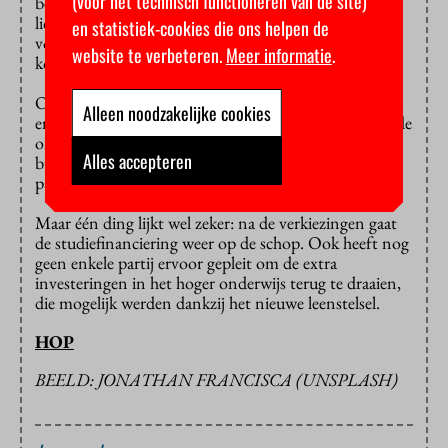
(voor het technisch functioneren van de site)
beurs krijgt? Wat de compensatie voor eerdere
lichtingen studenten zou moeten zijn waar de partij
en statistiek-cookies die ons helpen de
voor pleit? Het mag allemaal nog niet naar buiten
website te verbeteren.
Meer informatie
.
komen.
Ook licht de partij niet toe waarom zij aanvankelijk zo
Alleen noodzakelijke cookies
enthousiast was over het afschaffen en wat dan voor de
ommezwaai heeft gezorgd. Dat maakt het voor een
Alles accepteren
buitenstaander lastig inschatten hoeveel waarde de
partij aan dit nieuwe standpunt hecht.
Maar één ding lijkt wel zeker: na de verkiezingen gaat
de studiefinanciering weer op de schop. Ook heeft nog
geen enkele partij ervoor gepleit om de extra
investeringen in het hoger onderwijs terug te draaien,
die mogelijk werden dankzij het nieuwe leenstelsel.
HOP
BEELD: JONATHAN FRANCISCA (UNSPLASH)