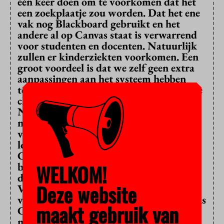
één keer doen om te voorkomen dat het
een zoekplaatje zou worden. Dat het ene
vak nog Blackboard gebruikt en het
andere al op Canvas staat is verwarrend
voor studenten en docenten. Natuurlijk
zullen er kinderziekten voorkomen. Een
groot voordeel is dat we zelf geen extra
aanpassingen aan het systeem hebben
toegevoegd. Het staat kant en klaar in de
cloud. Andere universiteiten in
Nederland gebruiken het al, zonder
noemenswaardige problemen. Ik
verwacht dat alles aan de VU op rolletjes
loopt. Bovendien heeft elke faculteit een
Canvas-contactpersoon die kan
bijspringen bij problemen en er is
WELKOM!
deskundigheid bij de servicebalie.”
Deze website
Vorig jaar was er aan de UvA een
veiligheidslek in Blackboard. Hoe veilig is
maakt gebruik van
Canvas?
“Tijdens de selectie van het
nieuwe systeem en tijdens de