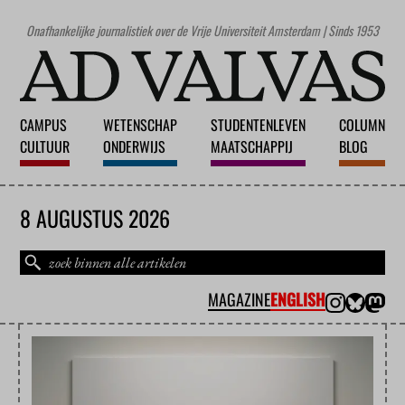
Onafhankelijke journalistiek over de Vrije Universiteit Amsterdam | Sinds 1953
CAMPUS
WETENSCHAP
STUDENTENLEVEN
COLUMN
CULTUUR
ONDERWIJS
MAATSCHAPPIJ
BLOG
8 AUGUSTUS 2026
MAGAZINE
ENGLISH