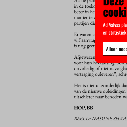
Deze 
Als de plannen van demiss
in de toekomst een grotere 
cooki
beter in het Nederlands ge
manier te werk gaan; de vere
partijen die de verkiezing
Ad Valvas pla
en statistie
Er waren afgelopen jaar 67
vijf aanvragen wordt dus a
is nog geen beslissing gen
Alleen nood
Afgewezen opleidingen doen
voor hun herkansing. Soms 
onvolledig of niet navolgb
vertraging opleveren”, sch
Het is niet uitzonderlijk d
van de nieuwe opleidingen 
uitschieter naar beneden w
HOP, BB
BEELD: NADINE SHA