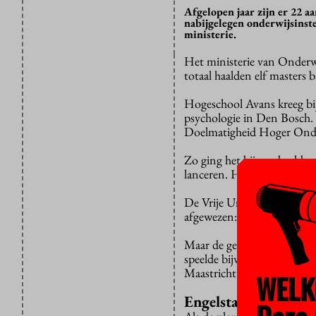
Afgelopen jaar zijn er 22 
nabijgelegen onderwijsinste
ministerie.
Het ministerie van Onderwi
totaal haalden elf masters b
Hogeschool Avans kreeg bi
psychologie in Den Bosch. 
Doelmatigheid Hoger Onderw
Zo ging het bijvoorbeeld o
lanceren. Het aanbod is 
De Vrije Universiteit Amst
afgewezen: andere opleidin
Maar de geringe (of niet a
speelde bijvoorbeeld bij ee
Maastricht en Nijmegen in 
WELK
Engelstalig