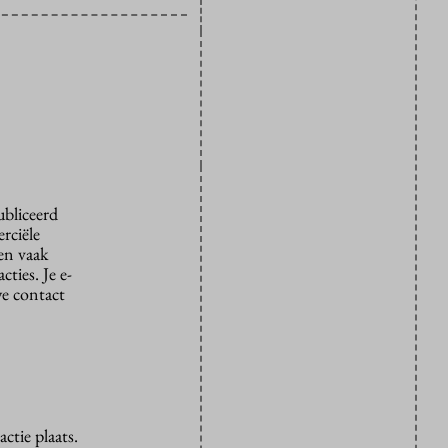
ubliceerd
rciële
den vaak
ties. Je e-
we contact
ctie plaats.