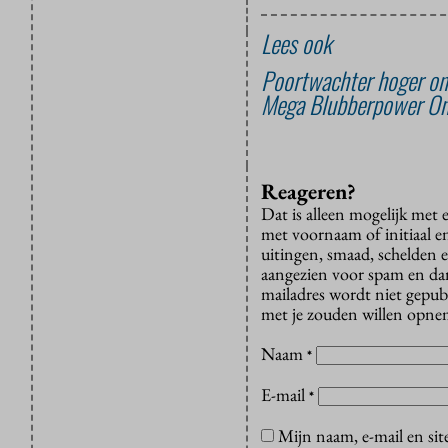
Lees ook
Poortwachter hoger ond
Mega Blubberpower On
Reageren?
Dat is alleen mogelijk met
met voornaam of initiaal e
uitingen, smaad, schelden e
aangezien voor spam en dan v
mailadres wordt niet gepub
met je zouden willen opnem
Naam
*
E-mail
*
Mijn naam, e-mail en sit