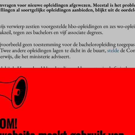
aanvragen voor nieuwe opleidingen afgewezen. Meestal is het prob
llingen al soortgelijke opleidingen aanbieden, blijkt uit de oorde
js verwierp zestien voorgestelde hbo-opleidingen en zes wo-ople
akzeil, tegen zes bachelors en vijf associate degrees.
jvoorbeeld geen toestemming voor de bacheloropleiding toegepas
Twee andere opleidingen lagen te dicht in de buurt,
stelde
de Com
ijs, die het ministerie adviseert.
ok bij de Hogeschool Utrecht, die een hbo-master in de fysiothera
groot genoeg, meent de CDHO.
erdam wilde een bacheloropleiding sociale economie starten. Ook
gen kunnen al in de behoefte voorzien, aldus de commissie.
angetoonde) behoefte op de arbeidsmarkt is ook weleens een prob
n gezamenlijke masteropleiding crop engineering die de universite
Venlo wilden starten.
OM!