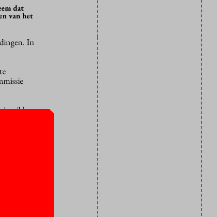
leem dat
len van het
idingen. In
te
missie
pie wilde
 dat werd
leem. Dat
iten van