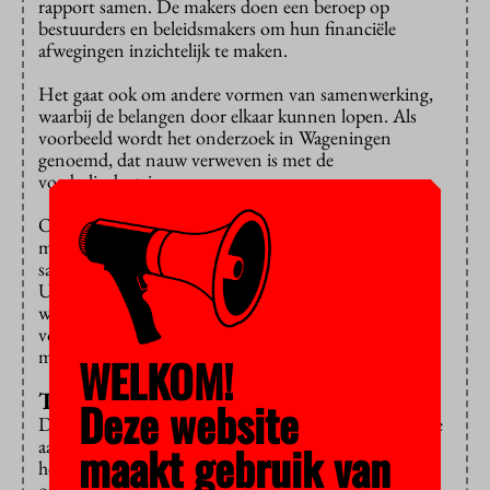
rapport samen. De makers doen een beroep op
bestuurders en beleidsmakers om hun financiële
afwegingen inzichtelijk te maken.
Het gaat ook om andere vormen van samenwerking,
waarbij de belangen door elkaar kunnen lopen. Als
voorbeeld wordt het onderzoek in Wageningen
genoemd, dat nauw verweven is met de
voedselindustrie.
Ook de mensenrechten kunnen de doorslag geven,
menen de rapportschrijvers. Ze wijzen op de
samenwerking tussen de Vrije Universiteit, de
Universiteit van Amsterdam en het Chinese Huawei,
waar commotie over ontstond. Het bedrijf zou
volgens critici
meewerken
aan de schending van de
mensenrechten.
WELKOM!
Transparantie
Deze website
De onderzoekers hekelen het gebrek aan transparantie
aan de universiteiten. Het is nauwelijks te achterhalen
maakt gebruik van
hoe de financiering van het wetenschappelijk
onderzoek in elkaar zit. Daardoor valt ook moeilijk te