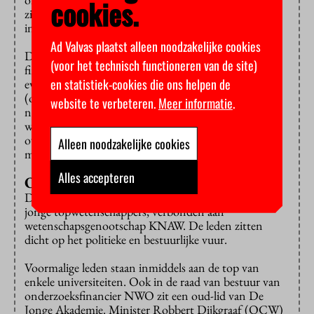
cookies.
zien hoe de geldstromen de vrijheid van onderzoekers
inperken.
Ad Valvas plaatst alleen noodzakelijke cookies
Dus moeten er betere richtlijnen voor
(voor het technisch functioneren van de site)
financieringsbeleid komen, bijvoorbeeld om het
en statistiek-cookies die ons helpen de
evenwicht te bewaken tussen thematisch onderzoek
(op speciale thema’s) en kritisch of
website te verbeteren.
Meer informatie
.
nieuwsgierigheidsgedreven onderzoek. Verder zouden
wetenschappers meer zeggenschap moeten hebben
over het financieringsbeleid, aldus het rapport. De
Alleen noodzakelijke cookies
makers pleiten voor democratisering.
Alles accepteren
Oud-leden
De Jonge Akademie is een genootschap van relatief
jonge topwetenschappers, verbonden aan
wetenschapsgenootschap KNAW. De leden zitten
dicht op het politieke en bestuurlijke vuur.
Voormalige leden staan inmiddels aan de top van
enkele universiteiten. Ook in de raad van bestuur van
onderzoeksfinancier NWO zit een oud-lid van De
Jonge Akademie. Minister Robbert Dijkgraaf (OCW)