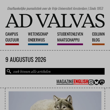
Onafhankelijke journalistiek over de Vrije Universiteit Amsterdam | Sinds 1953
CAMPUS
WETENSCHAP
STUDENTENLEVEN
COLUMN
CULTUUR
ONDERWIJS
MAATSCHAPPIJ
BLOG
9 AUGUSTUS 2026
MAGAZINE
ENGLISH